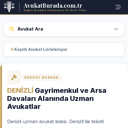
AvukatBurada.com.tr
Doğru Avukata Ulaşmanın En Hızlı Yolu
Avukat Ara
0
Kayıtlı Avukat Listeleniyor
AVUKAT BURADA
DENİZLİ
Gayrimenkul ve Arsa
Davaları Alanında Uzman
Avukatlar
Denizli uzman avukat listesi. Denizli'de tekstil