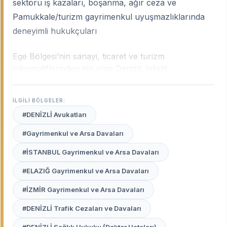
sektörü iş kazaları, boşanma, ağır ceza ve
Pamukkale/turizm gayrimenkul uyuşmazlıklarında
deneyimli hukukçuları
Ege Bölgesi’nin sanayi, ticaret ve turizm
lokomotiflerinden biri olan Denizli; tekstil
fabrikalarıyla dünyaya açılan, mermer ve tarım
ihracatıyla büyüyen dinamik bir şehirdir. Denizli’nin
İLGİLİ BÖLGELER:
bu güçlü ekonomik yapısı; karmaşık iş hukuku
#DENİZLİ Avukatları
uyuşmazlıklarından ticari alacak davalarına, turizm
mülkiyet uyuşmazlıklarından aile hukukuna kadar
#Gayrimenkul ve Arsa Davaları
geniş bir sahada yüksek uzmanlık gerektirir.
Denizli
#İSTANBUL Gayrimenkul ve Arsa Davaları
uzman avukatları
, sanayi bölgelerinin işleyişini,
yerel ticaret kültürünü ve Denizli Adliyesi’ndeki yargı
#ELAZIĞ Gayrimenkul ve Arsa Davaları
pratiklerini en iyi bilen profesyonellerdir.
#İZMİR Gayrimenkul ve Arsa Davaları
Avukat Burada
platformu, Merkezefendi’den
#DENİZLİ Trafik Cezaları ve Davaları
Pamukkale’ye, Çivril’den Acıpayam’a kadar
Denizli’nin her noktasındaki seçkin hukuk bürolarını