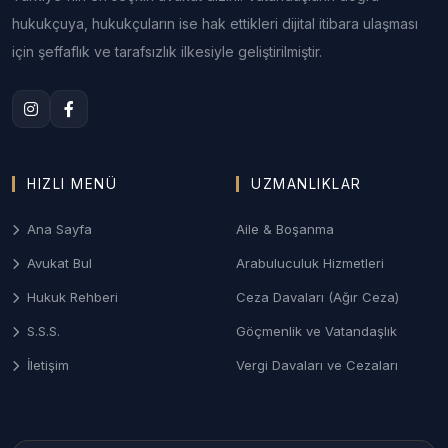
hukukçuya, hukukçuların ise hak ettikleri dijital itibara ulaşması
2. Denizli Aile ve Boşanma Hukuku
için şeffaflık ve tarafsızlık ilkesiyle geliştirilmiştir.
Merkezefendi ve Pamukkale bölgelerindeki aile
mahkemelerinde; çekişmeli boşanma, velayet,
yüksek montanlı mal rejiminin tasfiyesi ve nafaka
davalarında sonuç odaklı yönetim.
3. Denizli Ceza ve Ağır Ceza Savunması
HIZLI MENÜ
UZMANLIKLAR
Ağır Ceza Mahkemelerinde; ticari nitelikli suçlar,
Ana Sayfa
Aile & Boşanma
ekonomik dosyalar ve asayiş olaylarında
Avukat Bul
Arabuluculuk Hizmetleri
soruşturma aşamasından itibaren haklarınızı
koruyan etkin savunma desteği.
Hukuk Rehberi
Ceza Davaları (Ağır Ceza)
S.S.S.
Göçmenlik ve Vatandaşlık
4. Ticari Alacak Takipleri ve İcra Hukuku
İletişim
Vergi Davaları ve Cezaları
Şirketler arası alacak tahsili, çek-senet
uyuşmazlıkları ve iflas-konkordato süreçlerinde
Denizli İcra Müdürlükleri nezdinde hızlı ve etkili