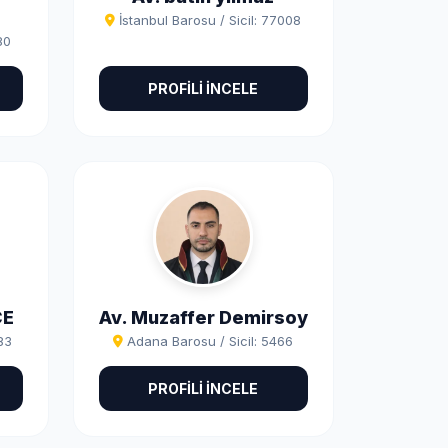
İstanbul Barosu / Sicil: 77008
80
PROFİLİ İNCELE
CE
Av. Muzaffer Demirsoy
983
Adana Barosu / Sicil: 5466
PROFİLİ İNCELE