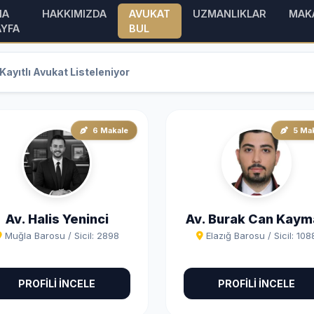
NA
HAKKIMIZDA
AVUKAT
UZMANLIKLAR
MAK
AYFA
BUL
Kayıtlı Avukat Listeleniyor
6 Makale
5 Ma
Av. Halis Yeninci
Av. Burak Can Kaym
Muğla Barosu / Sicil: 2898
Elazığ Barosu / Sicil: 108
PROFİLİ İNCELE
PROFİLİ İNCELE