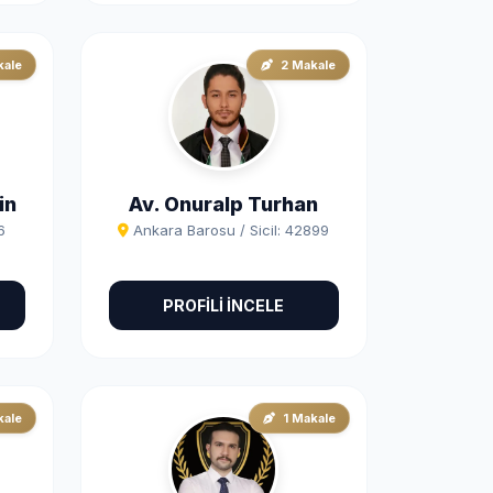
kale
2 Makale
in
Av. Onuralp Turhan
6
Ankara Barosu / Sicil: 42899
PROFİLİ İNCELE
kale
1 Makale