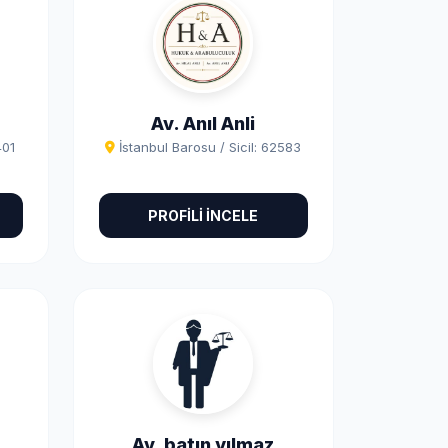
Av. Anıl Anli
401
İstanbul Barosu / Sicil: 62583
PROFİLİ İNCELE
Av. batın yılmaz