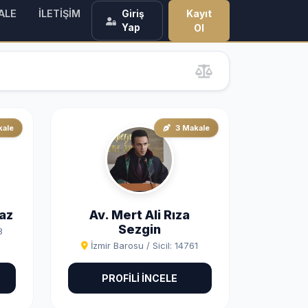
ALE
İLETİŞİM
Kayıt
Giriş
Yap
Ol
kale
3 Makale
az
Av. Mert Ali Rıza
Sezgin
8
İzmir Barosu / Sicil: 14761
PROFİLİ İNCELE