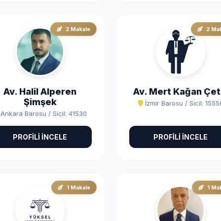
2 Makale
2 Ma
Av. Halil Alperen
Av. Mert Kağan Çet
Şimşek
İzmir Barosu / Sicil: 1555
Ankara Barosu / Sicil: 41530
PROFİLİ İNCELE
PROFİLİ İNCELE
1 Makale
1 Ma