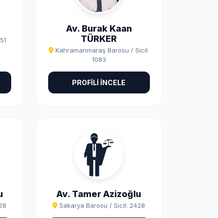
Av. Burak Kaan
TÜRKER
051
Kahramanmaraş Barosu / Sicil:
1083
PROFİLİ İNCELE
u
Av. Tamer Azizoğlu
428
Sakarya Barosu / Sicil: 2428