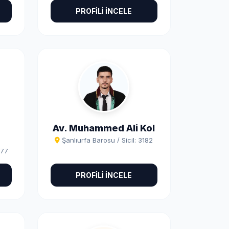
PROFİLİ İNCELE
Av. Muhammed Ali Kol
Şanlıurfa Barosu / Sicil: 3182
877
PROFİLİ İNCELE