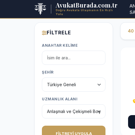
AvukatBurada.com.tr
A
Doğru Avukata Ulaşmanın En Hızlı
S
Yolu
40
FİLTRELE
ANAHTAR KELİME
ŞEHİR
UZMANLIK ALANI
FİLTREYİ UYGULA