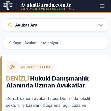
AvukatBurada.com.tr
Doğru Avukata Ulaşmanın En Hızlı Yolu
Avukat Ara
0
Kayıtlı Avukat Listeleniyor
AVUKAT BURADA
DENİZLİ
Hukuki Danışmanlık
Alanında Uzman Avukatlar
Denizli uzman avukat listesi. Denizli'de tekstil
sektörü iş kazaları, boşanma, ağır ceza ve