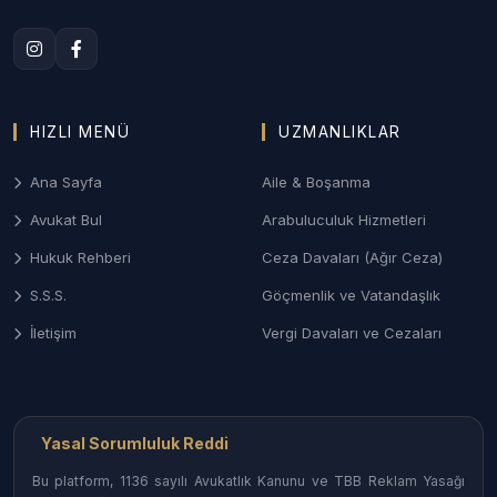
2. Denizli Aile ve Boşanma Hukuku
Merkezefendi ve Pamukkale bölgelerindeki aile
mahkemelerinde; çekişmeli boşanma, velayet,
yüksek montanlı mal rejiminin tasfiyesi ve nafaka
davalarında sonuç odaklı yönetim.
HIZLI MENÜ
UZMANLIKLAR
3. Denizli Ceza ve Ağır Ceza Savunması
Ana Sayfa
Aile & Boşanma
Ağır Ceza Mahkemelerinde; ticari nitelikli suçlar,
Avukat Bul
Arabuluculuk Hizmetleri
ekonomik dosyalar ve asayiş olaylarında
Hukuk Rehberi
Ceza Davaları (Ağır Ceza)
soruşturma aşamasından itibaren haklarınızı
S.S.S.
Göçmenlik ve Vatandaşlık
koruyan etkin savunma desteği.
İletişim
Vergi Davaları ve Cezaları
4. Ticari Alacak Takipleri ve İcra Hukuku
Şirketler arası alacak tahsili, çek-senet
uyuşmazlıkları ve iflas-konkordato süreçlerinde
Denizli İcra Müdürlükleri nezdinde hızlı ve etkili
Yasal Sorumluluk Reddi
takip.
Bu platform, 1136 sayılı Avukatlık Kanunu ve TBB Reklam Yasağı