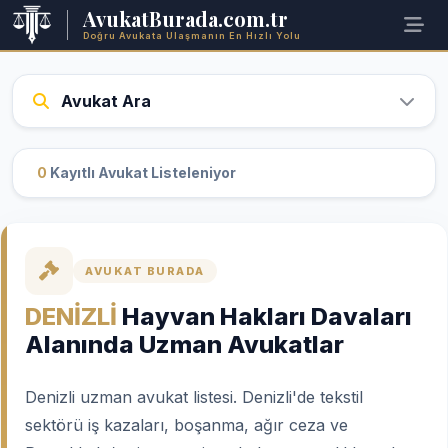
AvukatBurada.com.tr
Doğru Avukata Ulaşmanın En Hızlı Yolu
Avukat Ara
0
Kayıtlı Avukat Listeleniyor
AVUKAT BURADA
DENİZLİ
Hayvan Hakları Davaları
Alanında Uzman Avukatlar
Denizli uzman avukat listesi. Denizli'de tekstil
sektörü iş kazaları, boşanma, ağır ceza ve