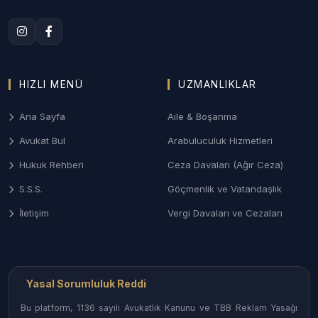
2. Denizli Aile ve Boşanma Hukuku
Merkezefendi ve Pamukkale bölgelerindeki aile
mahkemelerinde; çekişmeli boşanma, velayet,
yüksek montanlı mal rejiminin tasfiyesi ve nafaka
davalarında sonuç odaklı yönetim.
HIZLI MENÜ
UZMANLIKLAR
3. Denizli Ceza ve Ağır Ceza Savunması
Ana Sayfa
Aile & Boşanma
Ağır Ceza Mahkemelerinde; ticari nitelikli suçlar,
Avukat Bul
Arabuluculuk Hizmetleri
ekonomik dosyalar ve asayiş olaylarında
Hukuk Rehberi
Ceza Davaları (Ağır Ceza)
soruşturma aşamasından itibaren haklarınızı
S.S.S.
Göçmenlik ve Vatandaşlık
koruyan etkin savunma desteği.
İletişim
Vergi Davaları ve Cezaları
4. Ticari Alacak Takipleri ve İcra Hukuku
Şirketler arası alacak tahsili, çek-senet
uyuşmazlıkları ve iflas-konkordato süreçlerinde
Denizli İcra Müdürlükleri nezdinde hızlı ve etkili
Yasal Sorumluluk Reddi
takip.
Bu platform, 1136 sayılı Avukatlık Kanunu ve TBB Reklam Yasağı