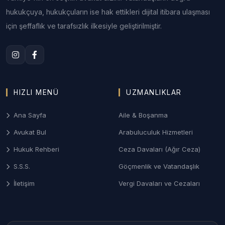
hukukçuya, hukukçuların ise hak ettikleri dijital itibara ulaşması
Anlaşmalı veya çekişmeli boşanma, nafaka, velayet
için şeffaflık ve tarafsızlık ilkesiyle geliştirilmiştir.
ve mal paylaşımı davalarında Çanakkale Aile
Mahkemeleri nezdinde sonuç odaklı ve gizlilik
prensibine dayalı yönetim.
3. Çanakkale Ceza ve Ağır Ceza Savunması
Ağır Ceza Mahkemelerinde; asayiş olayları,
HIZLI MENÜ
UZMANLIKLAR
kaçakçılık dosyaları ve taksirle yaralama suçlarında
soruşturma aşamasından itibaren etkin savunma
Ana Sayfa
Aile & Boşanma
desteği.
Avukat Bul
Arabuluculuk Hizmetleri
4. Biga ve Çan Sanayi/İş Hukuku
Hukuk Rehberi
Ceza Davaları (Ağır Ceza)
Ağır sanayi tesislerinin bulunduğu ilçelerde işçi
S.S.S.
Göçmenlik ve Vatandaşlık
haklarının savunulması, iş kazası tazminatları ve
İletişim
Vergi Davaları ve Cezaları
sendikal uyuşmazlıkların takibi.
Çanakkale İlçelerinde Avukat