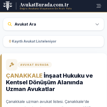
AvukatBurada.com.tr
Doğru Avukata Ulaşmanın En Hızlı Yolu
Avukat Ara
0
Kayıtlı Avukat Listeleniyor
AVUKAT BURADA
ÇANAKKALE
İnşaat Hukuku ve
Kentsel Dönüşüm Alanında
Uzman Avukatlar
Çanakkale uzman avukat listesi. Çanakkale'de