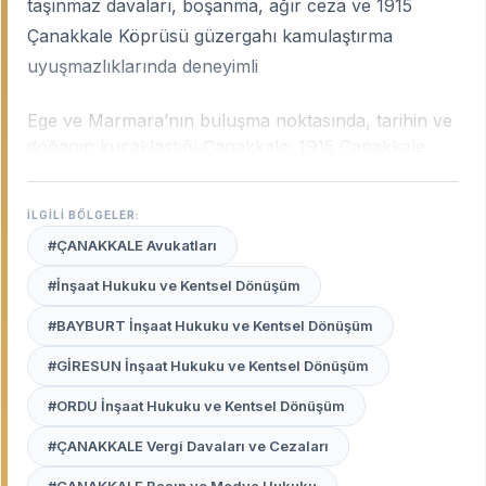
taşınmaz davaları, boşanma, ağır ceza ve 1915
Çanakkale Köprüsü güzergahı kamulaştırma
uyuşmazlıklarında deneyimli
Ege ve Marmara’nın buluşma noktasında, tarihin ve
doğanın kucaklaştığı Çanakkale; 1915 Çanakkale
Köprüsü’nün tamamlanmasıyla birlikte lojistik ve
sanayi açısından büyük bir ivme kazanmıştır. Şehrin
İLGİLİ BÖLGELER:
bu hızlı gelişimi; gayrimenkul değerlemelerinden
#ÇANAKKALE Avukatları
kamulaştırma davalarına, tarımsal arazi
uyuşmazlıklarından ticaret hukukuna kadar pek çok
#İnşaat Hukuku ve Kentsel Dönüşüm
alanda uzmanlık gerektirir.
Çanakkale uzman
#BAYBURT İnşaat Hukuku ve Kentsel Dönüşüm
avukatları
, şehrin bu karakteristik değişimini, yerel
mahkeme pratiklerini ve Çanakkale Adliyesi ile
#GİRESUN İnşaat Hukuku ve Kentsel Dönüşüm
mülhakat ilçelerindeki (Biga, Gelibolu, Çan vb.)
işleyişi en iyi bilen profesyonellerdir.
#ORDU İnşaat Hukuku ve Kentsel Dönüşüm
#ÇANAKKALE Vergi Davaları ve Cezaları
Avukat Burada
platformu, Çanakkale merkezden
Biga’ya, Ayvacık’tan Çan’a kadar şehrin her