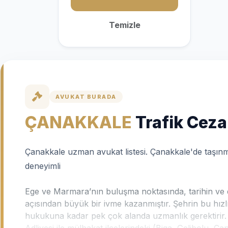
Temizle
AVUKAT BURADA
ÇANAKKALE
Trafik Ceza
Çanakkale uzman avukat listesi. Çanakkale'de taşı
deneyimli
Ege ve Marmara’nın buluşma noktasında, tarihin ve d
açısından büyük bir ivme kazanmıştır. Şehrin bu hızl
hukukuna kadar pek çok alanda uzmanlık gerektirir