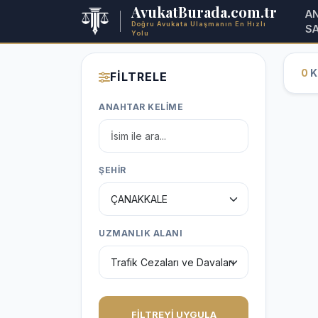
AvukatBurada.com.tr
A
Doğru Avukata Ulaşmanın En Hızlı
S
Yolu
0
Ka
FİLTRELE
ANAHTAR KELİME
ŞEHİR
UZMANLIK ALANI
FİLTREYİ UYGULA