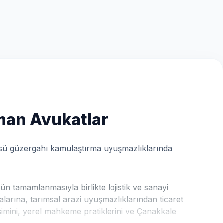
zman Avukatlar
üsü güzergahı kamulaştırma uyuşmazlıklarında
 tamamlanmasıyla birlikte lojistik ve sanayi
larına, tarımsal arazi uyuşmazlıklarından ticaret
işimini, yerel mahkeme pratiklerini ve Çanakkale