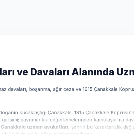
ları ve Davaları Alanında U
nmaz davaları, boşanma, ağır ceza ve 1915 Çanakkale Köpr
oğanın kucaklaştığı Çanakkale; 1915 Çanakkale Köprüsü’nün
ı gelişimi; gayrimenkul değerlemelerinden kamulaştırma dava
.
Çanakkale uzman avukatları
, şehrin bu karakteristik değ