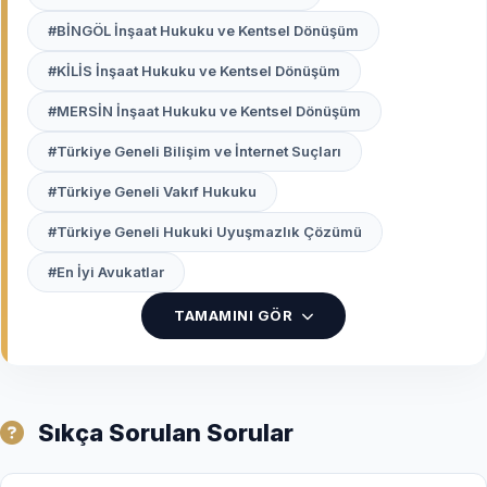
inşaat hukuku ve kentsel dönüşüm uzmanı
avukatlar
, bir beton yığınının ötesinde, mülkiyet
#BİNGÖL İnşaat Hukuku ve Kentsel Dönüşüm
hakkınızın ve can güvenliğinizin yasal
#KİLİS İnşaat Hukuku ve Kentsel Dönüşüm
savunucularıdır.
#MERSİN İnşaat Hukuku ve Kentsel Dönüşüm
İnşaat Süreçlerinde Uzman
#Türkiye Geneli Bilişim ve İnternet Suçları
Avukat Neden Bir Lüks Değil,
İhtiyaçtır?
#Türkiye Geneli Vakıf Hukuku
Bir inşaat projesi başladığında; imar planlarından
#Türkiye Geneli Hukuki Uyuşmazlık Çözümü
ruhsata, mimari projeden teknik şartnameye kadar
#En İyi Avukatlar
yüzlerce değişken devreye girer. Bu süreçte
yapılacak bir hata, projenin mühürlenmesine,
TAMAMINI GÖR
tapuların iptaline veya yıllarca sürecek tazminat
davalarına yol açabilir.
Uzman bir inşaat avukatının sağladığı fark:
Sıkça Sorulan Sorular
Sözleşme Mühendisliği:
"Kat Karşılığı İnşaat
Sözleşmesi"nde arsa sahibinin haklarını