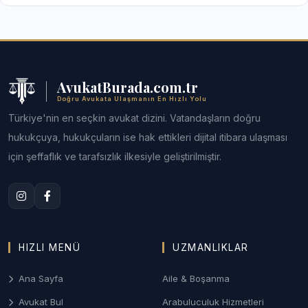
okuyarak ön bilgi edinebilirsiniz.
da teknik bir boyuta taşınmıştır.
Listemizde yer alan birçok Türkiye Geneli avukatı, görüntülü
1. Riskli Yapı Tespitine İtiraz
görüşme veya telefon yoluyla uzaktan hukuki destek
sağlayabilmektedir.
Eviniz için verilen "riskli yapı" kararına karşı, yasal
süreler içinde teknik raporlarla itiraz edilmesi ve
AvukatBurada.com.tr
idare mahkemelerinde yürütmeyi durdurma
Doğru Avukata Ulaşmanın En Hızlı Yolu
davalarının takibi.
Türkiye'nin en seçkin avukat dizini. Vatandaşların doğru
2. 2/3 Çoğunluk Kararları ve
hukukçuya, hukukçuların ise hak ettikleri dijital itibara ulaşması
Muhalif Hakları
için şeffaflık ve tarafsızlık ilkesiyle geliştirilmiştir.
Bina ortak karar protokolüne katılmayan azınlık pay
sahiplerinin haklarının korunması, pay satışlarının
engellenmesi veya adil bir değerleme ile sürecin
yönetilmesi.
HIZLI MENÜ
UZMANLIKLAR
3. Tahliye ve Kira Yardımı Süreçleri
Ana Sayfa
Aile & Boşanma
Binanın yıkımı aşamasında hak sahiplerinin kira
yardımı alması ve tahliye süreçlerinde yaşanan
Avukat Bul
Arabuluculuk Hizmetleri