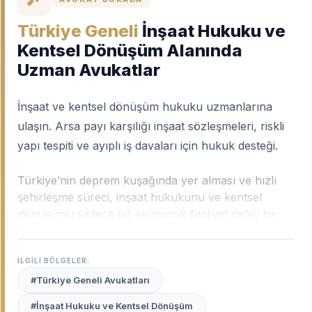
Türkiye Geneli
İnşaat Hukuku ve
Kentsel Dönüşüm Alanında
Uzman Avukatlar
İnşaat ve kentsel dönüşüm hukuku uzmanlarına
ulaşın. Arsa payı karşılığı inşaat sözleşmeleri, riskli
yapı tespiti ve ayıplı iş davaları için hukuk desteği.
Türkiye’nin deprem kuşağında yer alması ve hızlı
şehirleşme süreci, inşaat hukukunu ve kentsel
dönüşümü sadece bir ekonomik faaliyet değil, bir
"yaşam hakkı" mücadelesine dönüştürmüştür. Eski
yapıların yenilenmesi, yeni projelerin hukuki
İLGİLİ BÖLGELER:
altyapısının kurulması ve kat karşılığı inşaat
sözleşmelerinin yönetimi; gayrimenkul hukukunun
#Türkiye Geneli Avukatları
en karmaşık dallarından biridir.
Türkiye geneli
#İnşaat Hukuku ve Kentsel Dönüşüm