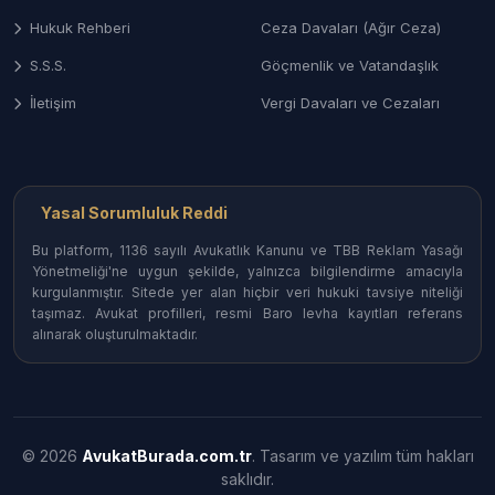
hukuki uyuşmazlıkların çözümü.
Hukuk Rehberi
Ceza Davaları (Ağır Ceza)
S.S.S.
Göçmenlik ve Vatandaşlık
İnşaat Hukukunda Temel Dava
Türleri
İletişim
Vergi Davaları ve Cezaları
Dava
Talep Edilen
Sorun Kaynağı
Türü
Sonuç
Kira geliri kaybı
Yasal Sorumluluk Reddi
Gecikme
İnşaatın sözleşme
ve cezai şart
Tazminatı
süresinde bitmemesi.
Bu platform, 1136 sayılı Avukatlık Kanunu ve TBB Reklam Yasağı
tahsili.
Yönetmeliği'ne uygun şekilde, yalnızca bilgilendirme amacıyla
Zararın
kurgulanmıştır. Sitede yer alan hiçbir veri hukuki tavsiye niteliği
Ayıplı
Projeye veya fen
taşımaz. Avukat profilleri, resmi Baro levha kayıtları referans
giderilmesi veya
İmalat
kurallarına aykırı yapı.
alınarak oluşturulmaktadır.
bedel indirimi.
Tapu
Müteahhit veya arsa
Mülkiyetin tescili
İptal ve
sahibinin tapu devri
veya arsa payı
Tescil
yapmaması.
iadesi.
Kararın iptali
© 2026
AvukatBurada.com.tr
. Tasarım ve yazılım tüm hakları
İnşaat
Ruhsata veya imara
saklıdır.
veya projenin