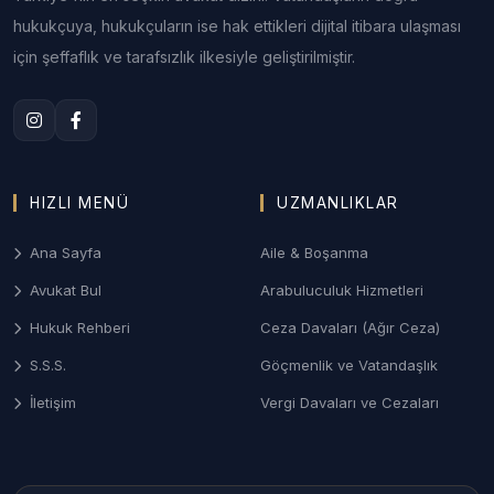
hukukçuya, hukukçuların ise hak ettikleri dijital itibara ulaşması
2. Edirne Aile ve Boşanma Hukuku
için şeffaflık ve tarafsızlık ilkesiyle geliştirilmiştir.
Anlaşmalı veya çekişmeli boşanma, nafaka, velayet
ve ziynet eşyası davalarında Edirne Aile
Mahkemeleri nezdinde sonuç odaklı ve gizlilik
prensibine dayalı yönetim.
3. Edirne Ceza ve Ağır Ceza Savunması
HIZLI MENÜ
UZMANLIKLAR
Ağır Ceza Mahkemelerinde; özellikle sınır kapıları
Ana Sayfa
Aile & Boşanma
odaklı suçlar (kaçakçılık, sahtecilik), asayiş olayları
Avukat Bul
Arabuluculuk Hizmetleri
ve trafik kazası kaynaklı davalarda etkin savunma.
Hukuk Rehberi
Ceza Davaları (Ağır Ceza)
4. Keşan ve Enez Gayrimenkul/Turizm Hukuku
S.S.S.
Göçmenlik ve Vatandaşlık
Saros Körfezi kıyısındaki yazlık konut
İletişim
Vergi Davaları ve Cezaları
uyuşmazlıkları, kıyı kanunu davaları ve turizm
işletme hukuku süreçlerinde uzman kadrolar.