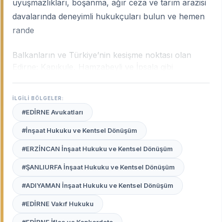
uyuşmazlıkları, boşanma, ağır ceza ve tarım arazisi
davalarında deneyimli hukukçuları bulun ve hemen
rande
Balkanların ve Türkiye’nin kesişme noktası olan
Edirne; Kapıkule, Hamzabeyli ve İpsala gibi
dünyanın en yoğun sınır kapılarına ev sahipliği
yapmasıyla stratejik bir hukuk merkezidir. Şehrin bu
İLGİLİ BÖLGELER:
eşsiz konumu; gümrük hukukundan uluslararası
#EDİRNE Avukatları
nakliye uyuşmazlıklarına, geniş çeltik ve ayçiçeği
arazilerinin mülkiyet davalarından aile hukukuna
#İnşaat Hukuku ve Kentsel Dönüşüm
kadar çok çeşitli uzmanlık alanlarını beraberinde
#ERZİNCAN İnşaat Hukuku ve Kentsel Dönüşüm
getirir.
Edirne uzman avukatları
, sınır ötesi hukuki
süreçleri, gümrük rejimlerini ve Edirne Adliyesi’nin
#ŞANLIURFA İnşaat Hukuku ve Kentsel Dönüşüm
yerel pratiklerini en iyi bilen profesyonellerdir.
#ADIYAMAN İnşaat Hukuku ve Kentsel Dönüşüm
Avukat Burada
platformu, Edirne merkezden
#EDİRNE Vakıf Hukuku
Keşan’a, Uzunköprü’den İpsala’ya kadar şehrin her
noktasındaki deneyimli ve güvenilir hukukçuları sizin