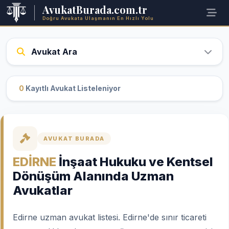
AvukatBurada.com.tr
Doğru Avukata Ulaşmanın En Hızlı Yolu
Avukat Ara
0
Kayıtlı Avukat Listeleniyor
AVUKAT BURADA
EDİRNE
İnşaat Hukuku ve Kentsel
Dönüşüm Alanında Uzman
Avukatlar
Edirne uzman avukat listesi. Edirne'de sınır ticareti