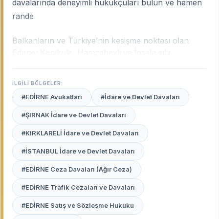
davalarında deneyimli hukukçuları bulun ve hemen
rande
Balkanların ve Türkiye’nin kesişme noktası olan
Edirne; Kapıkule, Hamzabeyli ve İpsala gibi
dünyanın en yoğun sınır kapılarına ev sahipliği
yapmasıyla stratejik bir hukuk merkezidir. Şehrin bu
İLGİLİ BÖLGELER:
eşsiz konumu; gümrük hukukundan uluslararası
#EDİRNE Avukatları
#İdare ve Devlet Davaları
nakliye uyuşmazlıklarına, geniş çeltik ve ayçiçeği
arazilerinin mülkiyet davalarından aile hukukuna
#ŞIRNAK İdare ve Devlet Davaları
kadar çok çeşitli uzmanlık alanlarını beraberinde
#KIRKLARELİ İdare ve Devlet Davaları
getirir.
Edirne uzman avukatları
, sınır ötesi hukuki
süreçleri, gümrük rejimlerini ve Edirne Adliyesi’nin
#İSTANBUL İdare ve Devlet Davaları
yerel pratiklerini en iyi bilen profesyonellerdir.
#EDİRNE Ceza Davaları (Ağır Ceza)
Avukat Burada
platformu, Edirne merkezden
#EDİRNE Trafik Cezaları ve Davaları
Keşan’a, Uzunköprü’den İpsala’ya kadar şehrin her
noktasındaki deneyimli ve güvenilir hukukçuları sizin
#EDİRNE Satış ve Sözleşme Hukuku
için listeler.