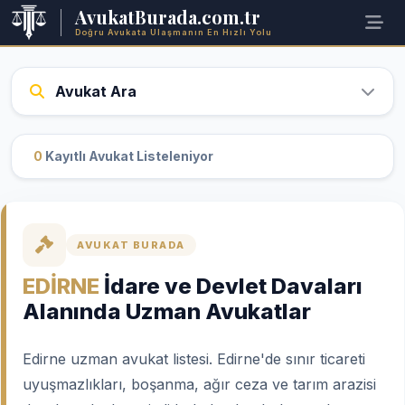
AvukatBurada.com.tr
Doğru Avukata Ulaşmanın En Hızlı Yolu
Avukat Ara
0
Kayıtlı Avukat Listeleniyor
AVUKAT BURADA
EDİRNE
İdare ve Devlet Davaları
Alanında Uzman Avukatlar
Edirne uzman avukat listesi. Edirne'de sınır ticareti
uyuşmazlıkları, boşanma, ağır ceza ve tarım arazisi