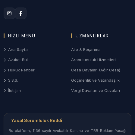
2. Edirne Aile ve Boşanma Hukuku
Anlaşmalı veya çekişmeli boşanma, nafaka, velayet
ve ziynet eşyası davalarında Edirne Aile
Mahkemeleri nezdinde sonuç odaklı ve gizlilik
prensibine dayalı yönetim.
HIZLI MENÜ
UZMANLIKLAR
3. Edirne Ceza ve Ağır Ceza Savunması
Ana Sayfa
Aile & Boşanma
Ağır Ceza Mahkemelerinde; özellikle sınır kapıları
Avukat Bul
Arabuluculuk Hizmetleri
odaklı suçlar (kaçakçılık, sahtecilik), asayiş olayları
Hukuk Rehberi
Ceza Davaları (Ağır Ceza)
ve trafik kazası kaynaklı davalarda etkin savunma.
S.S.S.
Göçmenlik ve Vatandaşlık
4. Keşan ve Enez Gayrimenkul/Turizm Hukuku
İletişim
Vergi Davaları ve Cezaları
Saros Körfezi kıyısındaki yazlık konut
uyuşmazlıkları, kıyı kanunu davaları ve turizm
işletme hukuku süreçlerinde uzman kadrolar.
Yasal Sorumluluk Reddi
Edirne İlçelerinde Avukat Erişimi
Bu platform, 1136 sayılı Avukatlık Kanunu ve TBB Reklam Yasağı