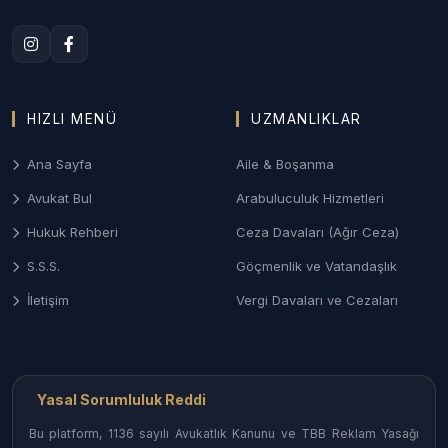
çekişmeli boşanma, velayet, nafaka ve mal
paylaşımı davalarında gizlilik odaklı profesyonel
süreç yönetimi.
3. Aydın Ceza ve Ağır Ceza Savunması
HIZLI MENÜ
UZMANLIKLAR
Ağır Ceza Mahkemelerinde; turistik bölgelerdeki
Ana Sayfa
Aile & Boşanma
asayiş olayları, ticari nitelikli suçlar ve narkotik
dosyalarında haklarınızı koruyan etkin savunma
Avukat Bul
Arabuluculuk Hizmetleri
desteği.
Hukuk Rehberi
Ceza Davaları (Ağır Ceza)
4. Ticaret ve Şirketler Hukuku
S.S.S.
Göçmenlik ve Vatandaşlık
Nazilli ve Söke gibi sanayi ve ticaretin yoğun olduğu
İletişim
Vergi Davaları ve Cezaları
bölgelerdeki işletmeler için sözleşme yönetimi,
alacak tahsili ve iş hukuku danışmanlığı.
Yasal Sorumluluk Reddi
Aydın İlçelerinde Avukat Erişimi
Bu platform, 1136 sayılı Avukatlık Kanunu ve TBB Reklam Yasağı
Aydın’ın her noktasındaki uzman hukukçulara