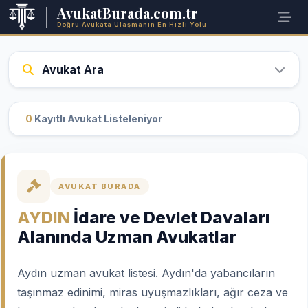
AvukatBurada.com.tr
Doğru Avukata Ulaşmanın En Hızlı Yolu
Avukat Ara
0
Kayıtlı Avukat Listeleniyor
AVUKAT BURADA
AYDIN
İdare ve Devlet Davaları
Alanında Uzman Avukatlar
Aydın uzman avukat listesi. Aydın'da yabancıların
taşınmaz edinimi, miras uyuşmazlıkları, ağır ceza ve