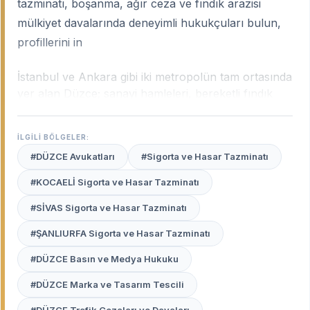
tazminatı, boşanma, ağır ceza ve fındık arazisi
mülkiyet davalarında deneyimli hukukçuları bulun,
profillerini in
İstanbul ve Ankara gibi iki metropolün tam ortasında
yer alan Düzce; sanayi hamleleri, bereketli fındık
bahçeleri ve turizm potansiyeliyle dinamik bir hukuki
yapıya sahiptir. Şehrin bu karakteri; özellikle mobilya
İLGİLİ BÖLGELER:
ve otomotiv yan sanayisindeki iş hukuku
#DÜZCE Avukatları
#Sigorta ve Hasar Tazminatı
uyuşmazlıklarından tarımsal arazi ihtilaflarına, lojistik
kaynaklı trafik kazalarından aile hukukuna kadar
#KOCAELİ Sigorta ve Hasar Tazminatı
geniş bir sahada uzmanlık gerektirir.
Düzce uzman
#SİVAS Sigorta ve Hasar Tazminatı
avukatları
, şehrin bu hızlı gelişimini, yerel yönetim
pratiklerini ve Düzce Adliyesi’ndeki yargı işleyişini en
#ŞANLIURFA Sigorta ve Hasar Tazminatı
iyi bilen profesyonellerdir.
#DÜZCE Basın ve Medya Hukuku
Avukat Burada
platformu, Düzce merkezden
#DÜZCE Marka ve Tasarım Tescili
Akçakoca sahillerine, fındık merkezi olan ilçelerden
sanayi bölgelerine kadar her noktadaki tecrübeli