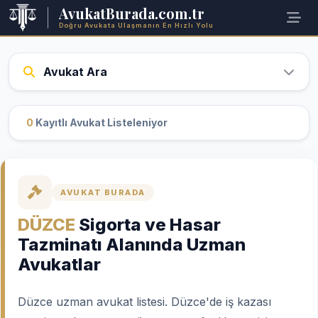
AvukatBurada.com.tr
Doğru Avukata Ulaşmanın En Hızlı Yolu
Avukat Ara
0
Kayıtlı Avukat Listeleniyor
AVUKAT BURADA
DÜZCE
Sigorta ve Hasar
Tazminatı Alanında Uzman
Avukatlar
Düzce uzman avukat listesi. Düzce'de iş kazası