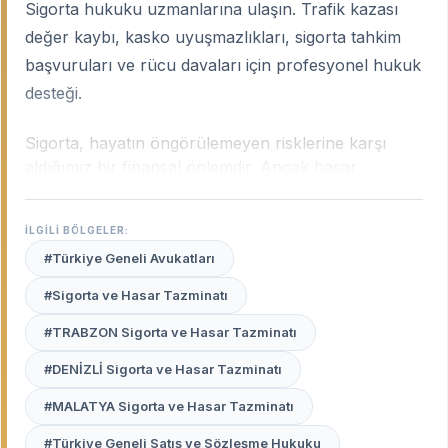
Sigorta hukuku uzmanlarına ulaşın. Trafik kazası
değer kaybı, kasko uyuşmazlıkları, sigorta tahkim
başvuruları ve rücu davaları için profesyonel hukuk
desteği.
Sigorta, hayatın öngörülemeyen risklerine karşı
aldığımız bir finansal önlemdir. Ancak hasar
gerçekleştiğinde, sigorta şirketlerinin sunduğu
ödeme teklifleri genellikle gerçek zararın çok altında
İLGİLİ BÖLGELER:
kalabilmekte veya çeşitli muafiyet maddeleri öne
#Türkiye Geneli Avukatları
sürülerek ödeme reddedilmektedir. 2026 yılı sigorta
dünyasında, poliçe genel şartları ve yargı içtihatları
#Sigorta ve Hasar Tazminatı
oldukça teknik bir hal almıştır.
Türkiye geneli
#TRABZON Sigorta ve Hasar Tazminatı
sigorta ve hasar tazminatı uzmanı avukatlar
, dev
sigorta şirketleri karşısında sizin haklarınızı koruyan,
#DENİZLİ Sigorta ve Hasar Tazminatı
poliçedeki küçük yazıları lehinize çeviren ve
tazminatın en üst sınırdan ödenmesini sağlayan
#MALATYA Sigorta ve Hasar Tazminatı
profesyonellerdir.
#Türkiye Geneli Satış ve Sözleşme Hukuku