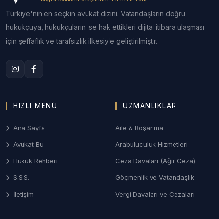
Kaybı
Türkiye'nin en seçkin avukat dizini. Vatandaşların doğru
hukukçuya, hukukçuların ise hak ettikleri dijital itibara ulaşması
Kaza sonrası aracın onarılmış olsa dahi piyasa
için şeffaflık ve tarafsızlık ilkesiyle geliştirilmiştir.
değerinde meydana gelen düşüşün (Değer Kaybı)
ve aracın kullanılamadığı süredeki zararın (İkame
Araç Bedeli) tahsili.
2. Kasko ve Yangın Sigortası
İhtilafları
HIZLI MENÜ
UZMANLIKLAR
Araç yanması, çalınması veya konut/iş yeri
sigortalarında meydana gelen hasarların; "eksik
Ana Sayfa
Aile & Boşanma
sigorta" veya "aşkın sigorta" gibi teknik kavramlarla
Avukat Bul
Arabuluculuk Hizmetleri
reddedilmesine karşı açılan davalar.
Hukuk Rehberi
Ceza Davaları (Ağır Ceza)
3. Hayat ve Ferdi Kaza Sigortası
S.S.S.
Göçmenlik ve Vatandaşlık
Vefat veya kalıcı sakatlık durumunda lehdarlara
İletişim
Vergi Davaları ve Cezaları
ödenmesi gereken tazminatların, "beyan
yükümlülüğüne aykırılık" gibi gerekçelerle