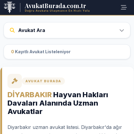
AvukatBurada.com.tr
Doğru Avukata Ulaşmanın En Hızlı Yolu
Avukat Ara
0
Kayıtlı Avukat Listeleniyor
AVUKAT BURADA
DİYARBAKIR
Hayvan Hakları
Davaları Alanında Uzman
Avukatlar
Diyarbakır uzman avukat listesi. Diyarbakır'da ağır