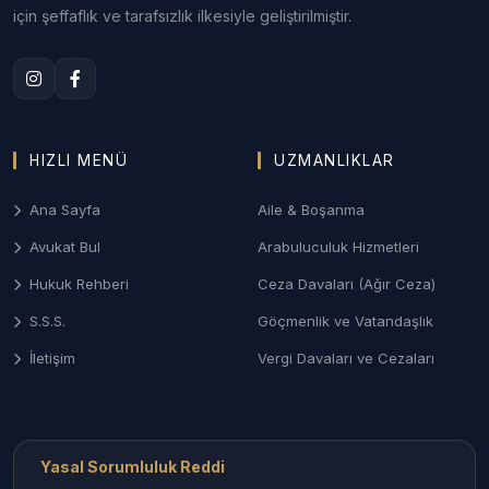
Aile hukuku alanında; anlaşmalı veya çekişmeli
için şeffaflık ve tarafsızlık ilkesiyle geliştirilmiştir.
boşanma, nafaka, velayet ve takı (ziynet) alacağı
davalarında bölgenin sosyal dokusunu gözeterek
haklarınızı koruyan yaklaşım.
3. Gayrimenkul ve Tapu Tescil Davaları
HIZLI MENÜ
UZMANLIKLAR
Diyarbakır genelindeki taşınmazların mülkiyet
uyuşmazlıkları, tapu iptal-tescil süreçleri ve
Ana Sayfa
Aile & Boşanma
kamulaştırma bedel tespit davaları.
Avukat Bul
Arabuluculuk Hizmetleri
4. Ticari Alacak Tahsili ve İcra Hukuku
Hukuk Rehberi
Ceza Davaları (Ağır Ceza)
Şirketler ve şahıslar arası ticari uyuşmazlıklar, çek-
S.S.S.
Göçmenlik ve Vatandaşlık
senet takibi ve alacakların hızlı tahsili için yürütülen
icra işlemleri.
İletişim
Vergi Davaları ve Cezaları
Diyarbakır’ın Hukuk Merkezlerinde
Avukat Erişimi
Yasal Sorumluluk Reddi