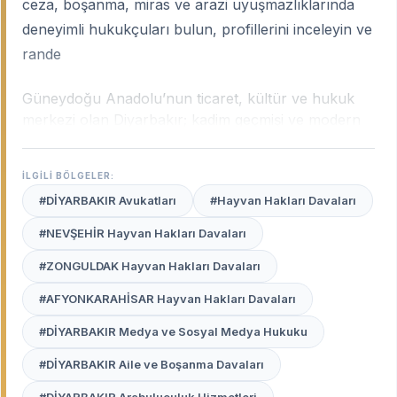
ceza, boşanma, miras ve arazi uyuşmazlıklarında
deneyimli hukukçuları bulun, profillerini inceleyin ve
rande
Güneydoğu Anadolu’nun ticaret, kültür ve hukuk
merkezi olan Diyarbakır; kadim geçmişi ve modern
şehir yapısıyla kendine has bir hukuki ekosisteme
sahiptir. Şehrin Bölge Adliye Mahkemesi (İstinaf)
İLGİLİ BÖLGELER:
merkezi olması, Diyarbakır'ı bölgedeki hukuki
#DİYARBAKIR Avukatları
#Hayvan Hakları Davaları
süreçlerin nihai karar noktalarından biri haline
getirmiştir.
Diyarbakır uzman avukatları
, hem yerel
#NEVŞEHİR Hayvan Hakları Davaları
sosyal dinamikleri bilen hem de teknik hukuk
#ZONGULDAK Hayvan Hakları Davaları
metinlerini mahkeme salonlarında başarıyla savunan
profesyonellerdir.
#AFYONKARAHİSAR Hayvan Hakları Davaları
Avukat Burada
platformu, Kayapınar’dan Sur’a,
#DİYARBAKIR Medya ve Sosyal Medya Hukuku
Bağlar’dan Yenişehir’e kadar Diyarbakır’ın her
#DİYARBAKIR Aile ve Boşanma Davaları
noktasındaki seçkin avukatları sizin için listeler.