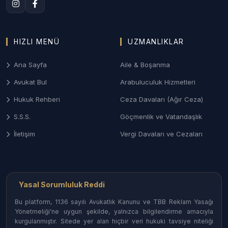
2. Denizli Aile ve Boşanma Hukuku
Merkezefendi ve Pamukkale bölgelerindeki aile
mahkemelerinde; çekişmeli boşanma, velayet,
HIZLI MENÜ
UZMANLIKLAR
yüksek montanlı mal rejiminin tasfiyesi ve nafaka
davalarında sonuç odaklı yönetim.
Ana Sayfa
Aile & Boşanma
3. Denizli Ceza ve Ağır Ceza Savunması
Avukat Bul
Arabuluculuk Hizmetleri
Ağır Ceza Mahkemelerinde; ticari nitelikli suçlar,
Hukuk Rehberi
Ceza Davaları (Ağır Ceza)
ekonomik dosyalar ve asayiş olaylarında
S.S.S.
Göçmenlik ve Vatandaşlık
soruşturma aşamasından itibaren haklarınızı
İletişim
Vergi Davaları ve Cezaları
koruyan etkin savunma desteği.
4. Ticari Alacak Takipleri ve İcra Hukuku
Şirketler arası alacak tahsili, çek-senet
Yasal Sorumluluk Reddi
uyuşmazlıkları ve iflas-konkordato süreçlerinde
Denizli İcra Müdürlükleri nezdinde hızlı ve etkili
Bu platform, 1136 sayılı Avukatlık Kanunu ve TBB Reklam Yasağı
Yönetmeliği'ne uygun şekilde, yalnızca bilgilendirme amacıyla
takip.
kurgulanmıştır. Sitede yer alan hiçbir veri hukuki tavsiye niteliği