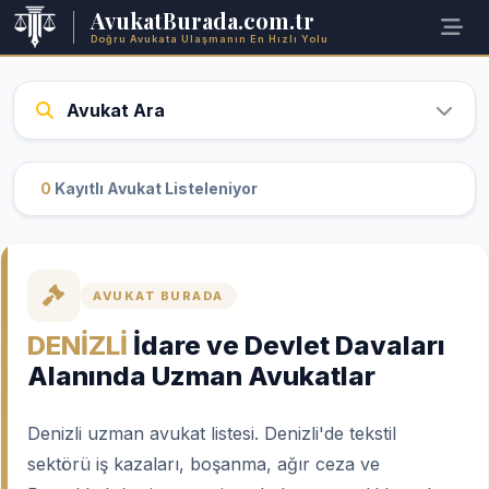
AvukatBurada.com.tr
Doğru Avukata Ulaşmanın En Hızlı Yolu
Avukat Ara
0
Kayıtlı Avukat Listeleniyor
AVUKAT BURADA
DENİZLİ
İdare ve Devlet Davaları
Alanında Uzman Avukatlar
Denizli uzman avukat listesi. Denizli'de tekstil
sektörü iş kazaları, boşanma, ağır ceza ve