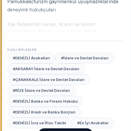
Pamukkale/turizm gayrimenkul uyuşmazlıklarında
deneyimli hukukçuları
Ege Bölgesi’nin sanayi, ticaret ve turizm
lokomotiflerinden biri olan Denizli; tekstil
fabrikalarıyla dünyaya açılan, mermer ve tarım
ihracatıyla büyüyen dinamik bir şehirdir. Denizli’nin
İLGİLİ BÖLGELER:
bu güçlü ekonomik yapısı; karmaşık iş hukuku
#DENİZLİ Avukatları
#İdare ve Devlet Davaları
uyuşmazlıklarından ticari alacak davalarına, turizm
mülkiyet uyuşmazlıklarından aile hukukuna kadar
#AKSARAY İdare ve Devlet Davaları
geniş bir sahada yüksek uzmanlık gerektirir.
Denizli
#ÇANAKKALE İdare ve Devlet Davaları
uzman avukatları
, sanayi bölgelerinin işleyişini,
yerel ticaret kültürünü ve Denizli Adliyesi’ndeki yargı
#RİZE İdare ve Devlet Davaları
pratiklerini en iyi bilen profesyonellerdir.
#DENİZLİ Banka ve Finans Hukuku
Avukat Burada
platformu, Merkezefendi’den
#DENİZLİ Kredi ve Banka Borçları
Pamukkale’ye, Çivril’den Acıpayam’a kadar
Denizli’nin her noktasındaki seçkin hukuk bürolarını
#DENİZLİ İcra ve İflas Takibi
#En İyi Avukatlar
ve alanında uzmanlaşmış avukatları sizin için listeler.