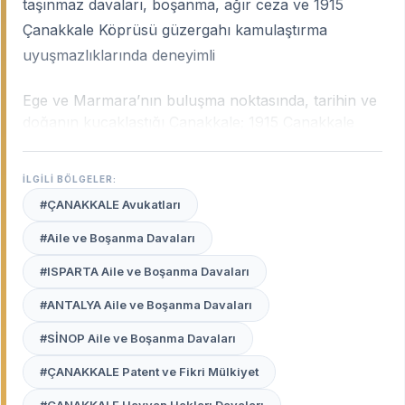
taşınmaz davaları, boşanma, ağır ceza ve 1915
Çanakkale Köprüsü güzergahı kamulaştırma
uyuşmazlıklarında deneyimli
Ege ve Marmara’nın buluşma noktasında, tarihin ve
doğanın kucaklaştığı Çanakkale; 1915 Çanakkale
Köprüsü’nün tamamlanmasıyla birlikte lojistik ve
sanayi açısından büyük bir ivme kazanmıştır. Şehrin
İLGİLİ BÖLGELER:
bu hızlı gelişimi; gayrimenkul değerlemelerinden
#ÇANAKKALE Avukatları
kamulaştırma davalarına, tarımsal arazi
uyuşmazlıklarından ticaret hukukuna kadar pek çok
#Aile ve Boşanma Davaları
alanda uzmanlık gerektirir.
Çanakkale uzman
#ISPARTA Aile ve Boşanma Davaları
avukatları
, şehrin bu karakteristik değişimini, yerel
mahkeme pratiklerini ve Çanakkale Adliyesi ile
#ANTALYA Aile ve Boşanma Davaları
mülhakat ilçelerindeki (Biga, Gelibolu, Çan vb.)
işleyişi en iyi bilen profesyonellerdir.
#SİNOP Aile ve Boşanma Davaları
#ÇANAKKALE Patent ve Fikri Mülkiyet
Avukat Burada
platformu, Çanakkale merkezden
Biga’ya, Ayvacık’tan Çan’a kadar şehrin her