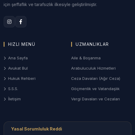
için şeffaflık ve tarafsızlık ilkesiyle geliştirilmiştir.
Anlaşmalı veya çekişmeli boşanma, nafaka, velayet
ve mal paylaşımı davalarında Çanakkale Aile
Mahkemeleri nezdinde sonuç odaklı ve gizlilik
prensibine dayalı yönetim.
3. Çanakkale Ceza ve Ağır Ceza Savunması
HIZLI MENÜ
UZMANLIKLAR
Ağır Ceza Mahkemelerinde; asayiş olayları,
Ana Sayfa
Aile & Boşanma
kaçakçılık dosyaları ve taksirle yaralama suçlarında
Avukat Bul
Arabuluculuk Hizmetleri
soruşturma aşamasından itibaren etkin savunma
desteği.
Hukuk Rehberi
Ceza Davaları (Ağır Ceza)
4. Biga ve Çan Sanayi/İş Hukuku
S.S.S.
Göçmenlik ve Vatandaşlık
İletişim
Vergi Davaları ve Cezaları
Ağır sanayi tesislerinin bulunduğu ilçelerde işçi
haklarının savunulması, iş kazası tazminatları ve
sendikal uyuşmazlıkların takibi.
Yasal Sorumluluk Reddi
Çanakkale İlçelerinde Avukat