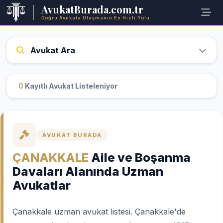
AvukatBurada.com.tr
Doğru Avukata Ulaşmanın En Hızlı Yolu
Avukat Ara
0
Kayıtlı Avukat Listeleniyor
AVUKAT BURADA
ÇANAKKALE
Aile ve Boşanma
Davaları Alanında Uzman
Avukatlar
Çanakkale uzman avukat listesi. Çanakkale'de