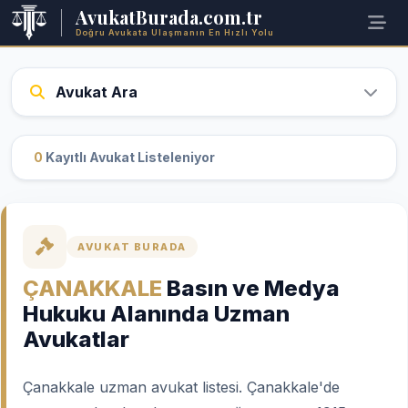
AvukatBurada.com.tr
Doğru Avukata Ulaşmanın En Hızlı Yolu
Avukat Ara
0
Kayıtlı Avukat Listeleniyor
AVUKAT BURADA
ÇANAKKALE
Basın ve Medya
Hukuku Alanında Uzman
Avukatlar
Çanakkale uzman avukat listesi. Çanakkale'de