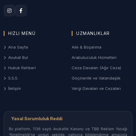
Anlaşmalı veya çekişmeli boşanma, nafaka, velayet
ve mal paylaşımı davalarında Çanakkale Aile
Mahkemeleri nezdinde sonuç odaklı ve gizlilik
prensibine dayalı yönetim.
HIZLI MENÜ
UZMANLIKLAR
3. Çanakkale Ceza ve Ağır Ceza Savunması
Ana Sayfa
Aile & Boşanma
Ağır Ceza Mahkemelerinde; asayiş olayları,
Avukat Bul
Arabuluculuk Hizmetleri
kaçakçılık dosyaları ve taksirle yaralama suçlarında
Hukuk Rehberi
Ceza Davaları (Ağır Ceza)
soruşturma aşamasından itibaren etkin savunma
desteği.
S.S.S.
Göçmenlik ve Vatandaşlık
4. Biga ve Çan Sanayi/İş Hukuku
İletişim
Vergi Davaları ve Cezaları
Ağır sanayi tesislerinin bulunduğu ilçelerde işçi
haklarının savunulması, iş kazası tazminatları ve
sendikal uyuşmazlıkların takibi.
Yasal Sorumluluk Reddi
Bu platform, 1136 sayılı Avukatlık Kanunu ve TBB Reklam Yasağı
Çanakkale İlçelerinde Avukat
Yönetmeliği'ne uygun şekilde, yalnızca bilgilendirme amacıyla