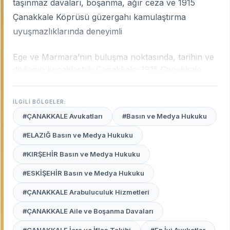
taşınmaz davaları, boşanma, ağır ceza ve 1915
Çanakkale Köprüsü güzergahı kamulaştırma
uyuşmazlıklarında deneyimli
Ege ve Marmara’nın buluşma noktasında, tarihin ve
doğanın kucaklaştığı Çanakkale; 1915 Çanakkale
Köprüsü’nün tamamlanmasıyla birlikte lojistik ve
sanayi açısından büyük bir ivme kazanmıştır. Şehrin
İLGİLİ BÖLGELER:
bu hızlı gelişimi; gayrimenkul değerlemelerinden
#ÇANAKKALE Avukatları
#Basın ve Medya Hukuku
kamulaştırma davalarına, tarımsal arazi
uyuşmazlıklarından ticaret hukukuna kadar pek çok
#ELAZIĞ Basın ve Medya Hukuku
alanda uzmanlık gerektirir.
Çanakkale uzman
#KIRŞEHİR Basın ve Medya Hukuku
avukatları
, şehrin bu karakteristik değişimini, yerel
mahkeme pratiklerini ve Çanakkale Adliyesi ile
#ESKİŞEHİR Basın ve Medya Hukuku
mülhakat ilçelerindeki (Biga, Gelibolu, Çan vb.)
işleyişi en iyi bilen profesyonellerdir.
#ÇANAKKALE Arabuluculuk Hizmetleri
#ÇANAKKALE Aile ve Boşanma Davaları
Avukat Burada
platformu, Çanakkale merkezden
Biga’ya, Ayvacık’tan Çan’a kadar şehrin her