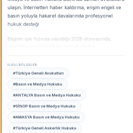
ulaşın. İnternetten haber kaldırma, erişim engeli ve
basın yoluyla hakaret davalarında profesyonel
hukuk desteği
Bilginin ışık hızında yayıldığı 2026 dünyasında,
geleneksel gazetecilikten sosyal medya
fenomenliğine kadar her türlü içerik paylaşımı ciddi
hukuki sorumluluklar barındırır. Bir haberin
İLGİLİ BÖLGELER:
yayınlanması saniyeler sürerken, o haberin yarattığı
#Türkiye Geneli Avukatları
haksız mağduriyeti gidermek aylar süren bir hukuki
mücadele gerektirebilir.
Türkiye geneli basın ve
#Basın ve Medya Hukuku
medya hukuku uzmanı avukatlar
, ifade özgürlüğü
#ANTALYA Basın ve Medya Hukuku
ile kişilik hakları arasındaki o ince çizgide
müvekkillerinin itibarını ve yasal haklarını korumak
#SİNOP Basın ve Medya Hukuku
için görev yaparlar.
#AMASYA Basın ve Medya Hukuku
Neden Medya Hukuku Alanında
#Türkiye Geneli Askerlik Hukuku
Bir Uzmana İhtiyaç Duyulur?