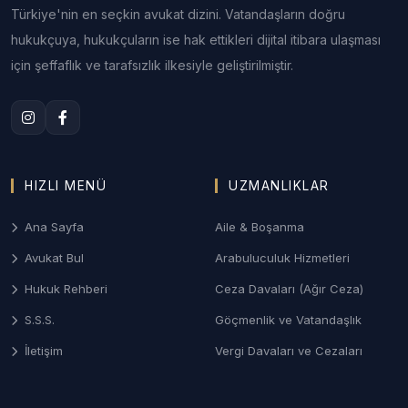
2. Cevap ve Düzeltme (Tekzip)
Türkiye'nin en seçkin avukat dizini. Vatandaşların doğru
Hakkı
hukukçuya, hukukçuların ise hak ettikleri dijital itibara ulaşması
için şeffaflık ve tarafsızlık ilkesiyle geliştirilmiştir.
Hakkınızda gerçeğe aykırı bir haber yapıldığında,
yayının yapıldığı mecrada (gazete, TV veya haber
sitesi) aynı büyüklükte bir düzeltme metni
yayınlatma hakkıdır. Uzman avukatlar, yasal süresini
kaçırmadan en etkili tekzip metnini hazırlar.
HIZLI MENÜ
UZMANLIKLAR
3. Basın Yoluyla İşlenen Suçlar ve
Tazminat Davaları
Ana Sayfa
Aile & Boşanma
Hakaret, iftira, inançları aşağılama gibi suçlarda
Avukat Bul
Arabuluculuk Hizmetleri
ceza davalarının takibi ile bu yayınlar sonucu
Hukuk Rehberi
Ceza Davaları (Ağır Ceza)
oluşan manevi zararlar için açılan tazminat davaları
bu kapsamdadır.
S.S.S.
Göçmenlik ve Vatandaşlık
4. RTÜK ve Basın İlan Kurumu
İletişim
Vergi Davaları ve Cezaları
Süreçleri