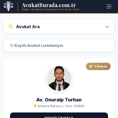
AvukatBurada.com.tr
Doğru Avukata Ulaşmanın En Hızlı Yolu
Avukat Ara
15
Kayıtlı Avukat Listeleniyor
2 Makale
Av. Onuralp Turhan
Ankara Barosu / Sicil: 42899