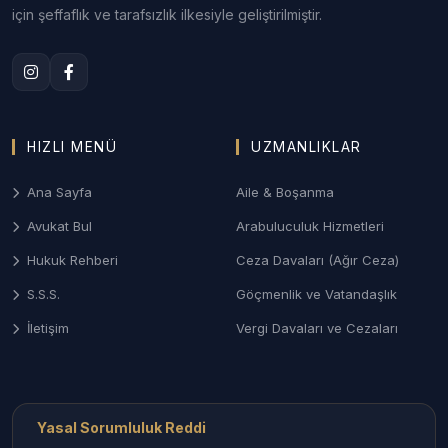
2. Bolu Aile ve Boşanma Hukuku
için şeffaflık ve tarafsızlık ilkesiyle geliştirilmiştir.
Anlaşmalı veya çekişmeli boşanma, velayet
uyuşmazlıkları, nafaka ve mal paylaşımı davalarında
Bolu Aile Mahkemeleri nezdinde gizlilik odaklı süreç
yönetimi.
HIZLI MENÜ
UZMANLIKLAR
3. Bolu Ceza ve Ağır Ceza Savunması
Ana Sayfa
Aile & Boşanma
Ağır Ceza Mahkemelerinde; asayiş olayları, taksirle
yaralama (trafik kazası odaklı) ve ticari suçlarda
Avukat Bul
Arabuluculuk Hizmetleri
soruşturma aşamasından itibaren etkin savunma
Hukuk Rehberi
Ceza Davaları (Ağır Ceza)
desteği.
S.S.S.
Göçmenlik ve Vatandaşlık
4. Orman ve Gayrimenkul Hukuku
İletişim
Vergi Davaları ve Cezaları
Kadastro tespitine itiraz, orman arazisi
uyuşmazlıkları, tapu iptal-tescil ve miras kalan
taşınmazların paylaşımı davaları.
Yasal Sorumluluk Reddi