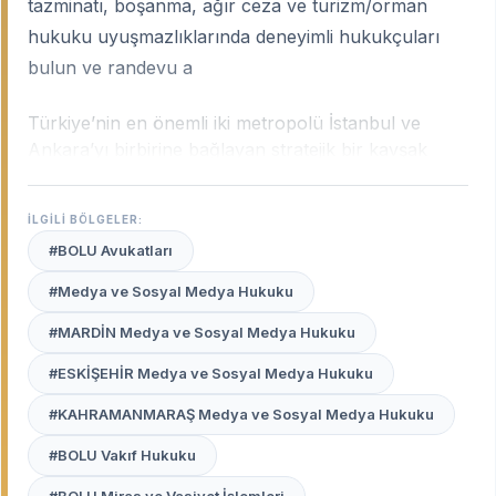
tazminatı, boşanma, ağır ceza ve turizm/orman
hukuku uyuşmazlıklarında deneyimli hukukçuları
bulun ve randevu a
Türkiye’nin en önemli iki metropolü İstanbul ve
Ankara’yı birbirine bağlayan stratejik bir kavşak
noktası olan Bolu; turizm potansiyeli, gelişmiş gıda
sanayisi ve geniş orman varlığıyla dinamik bir hukuki
İLGİLİ BÖLGELER:
yapıya sahiptir. Bolu’nun bu yapısı; trafik kazası
#BOLU Avukatları
tazminatlarından orman hukuku uyuşmazlıklarına,
turizm işletme davalarından aile hukukuna kadar
#Medya ve Sosyal Medya Hukuku
geniş bir sahada yerel tecrübe gerektirir.
Bolu
#MARDİN Medya ve Sosyal Medya Hukuku
uzman avukatları
, şehrin bu karakteristik yapısını,
yerel adli pratikleri ve Bolu Adliyesi’nin işleyişini en
#ESKİŞEHİR Medya ve Sosyal Medya Hukuku
iyi bilen profesyonellerdir.
#KAHRAMANMARAŞ Medya ve Sosyal Medya Hukuku
Avukat Burada
platformu, Bolu merkez ve
#BOLU Vakıf Hukuku
ilçelerinde (Gerede, Mudurnu, Mengen vb.)
haklarınızı en etkili şekilde savunacak, deneyimli ve