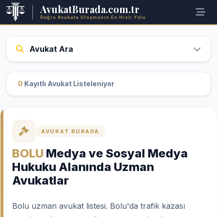
AvukatBurada.com.tr
Doğru Avukata Ulaşmanın En Hızlı Yolu
Avukat Ara
0
Kayıtlı Avukat Listeleniyor
AVUKAT BURADA
BOLU
Medya ve Sosyal Medya
Hukuku Alanında Uzman
Avukatlar
Bolu uzman avukat listesi. Bolu'da trafik kazası