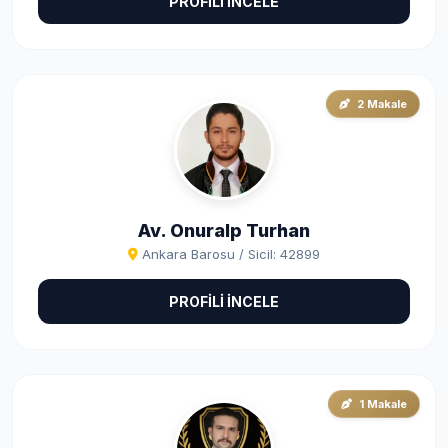
PROFİLİ İNCELE
2 Makale
Av. Onuralp Turhan
Ankara Barosu / Sicil: 42899
PROFİLİ İNCELE
1 Makale