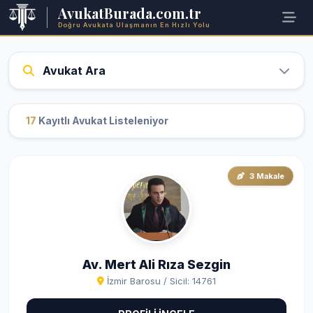
AvukatBurada.com.tr
Doğru Avukata Ulaşmanın En Hızlı Yolu
Avukat Ara
17
Kayıtlı Avukat Listeleniyor
3 Makale
Av. Mert Ali Rıza Sezgin
İzmir Barosu / Sicil: 14761