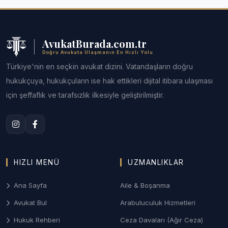
görüşme veya telefon yoluyla uzaktan hukuki destek
uzman hukukçular, dijital varlığınızı korumak için şu
sağlayabilmektedir.
alanlarda hizmet sunmaktadır:
AvukatBurada.com.tr
1. Sosyal Medya Üzerinden
Doğru Avukata Ulaşmanın En Hızlı Yolu
Hakaret ve İftira
Türkiye'nin en seçkin avukat dizini. Vatandaşların doğru
Klavyenin arkasına saklanarak yapılan hakaretler,
hukukçuya, hukukçuların ise hak ettikleri dijital itibara ulaşması
asılsız iddialar ve linç kampanyalarına karşı ceza
için şeffaflık ve tarafsızlık ilkesiyle geliştirilmiştir.
davası açılması ve oluşan manevi zararın tazmin
edilmesi.
2. İçerik Kaldırma ve Unutulma
Hakkı
HIZLI MENÜ
UZMANLIKLAR
Kişilik haklarını ihlal eden veya özel hayatın gizliliğini
bozan içeriklerin kalıcı olarak silinmesi ya da arama
Ana Sayfa
Aile & Boşanma
motorlarından (Google) temizlenmesi.
Avukat Bul
Arabuluculuk Hizmetleri
3. Fenomen ve Influencer Hukuku
Hukuk Rehberi
Ceza Davaları (Ağır Ceza)