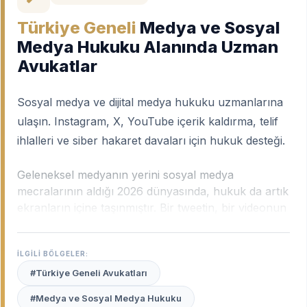
Türkiye Geneli
Medya ve Sosyal
Medya Hukuku Alanında Uzman
Avukatlar
Sosyal medya ve dijital medya hukuku uzmanlarına
ulaşın. Instagram, X, YouTube içerik kaldırma, telif
ihlalleri ve siber hakaret davaları için hukuk desteği.
Geleneksel medyanın yerini sosyal medya
mecralarının aldığı 2026 dünyasında, hukuk da artık
ekranların içine taşınmıştır. Bir tweetin, bir videonun
veya bir yorumun saniyeler içinde milyonlara
ulaşması; beraberinde kişilik hakları ihlallerini, siber
İLGİLİ BÖLGELER:
zorbalığı ve telif hırsızlıklarını da getirmektedir. Dijital
dünyada "söz uçar, yazı kalır" ilkesi, yerini "veri
#Türkiye Geneli Avukatları
silinmez, ancak hukukla engellenir" ilkesine
#Medya ve Sosyal Medya Hukuku
bırakmıştır.
Türkiye geneli medya ve sosyal medya