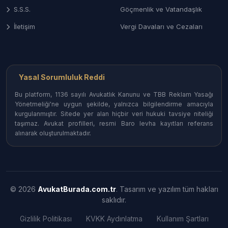
İçerik üreticileri için reklam sözleşmelerinin
S.S.S.
Göçmenlik ve Vatandaşlık
hazırlanması, marka iş birliklerindeki uyuşmazlıklar,
"gizli reklam" cezalarına karşı savunma ve telif
İletişim
Vergi Davaları ve Cezaları
haklarının korunması.
4. Telif Hakkı ve İçerik Hırsızlığı
Size ait bir fotoğrafın, videonun veya yazılı içeriğin
Yasal Sorumluluk Reddi
izinsiz kullanılmasına karşı "Uyar-Kaldır"
Bu platform, 1136 sayılı Avukatlık Kanunu ve TBB Reklam Yasağı
mekanizmasının işletilmesi ve telif tazminatı talepleri.
Yönetmeliği'ne uygun şekilde, yalnızca bilgilendirme amacıyla
kurgulanmıştır. Sitede yer alan hiçbir veri hukuki tavsiye niteliği
taşımaz. Avukat profilleri, resmi Baro levha kayıtları referans
Dijital Hak Arama ve Süreç
alınarak oluşturulmaktadır.
Tablosu
Hukuki
Sorun Türü
Beklenen Sonuç
Mekanizma
© 2026
AvukatBurada.com.tr
. Tasarım ve yazılım tüm hakları
Siber
Savcılık
Failin cezalandırılması
saklıdır.
Zorbalık /
Şikayeti +
ve maddi/manevi
Hakaret
Tazminat
tazminat.
Gizlilik Politikası
KVKK Aydınlatma
Kullanım Şartları