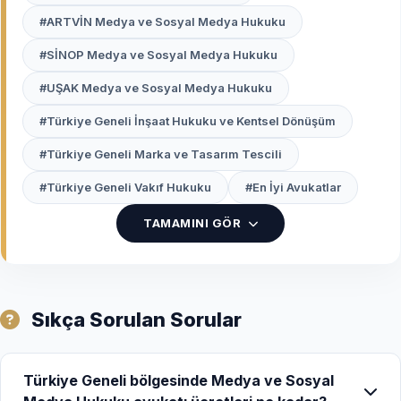
hukuku uzmanı avukatlar
, sanal evrende haksızlığa
#ARTVİN Medya ve Sosyal Medya Hukuku
uğrayan bireylerin ve markaların dijital kalkanıdır.
#SİNOP Medya ve Sosyal Medya Hukuku
Dijital Dünyada Neden "Sosyal
#UŞAK Medya ve Sosyal Medya Hukuku
Medya Avukatı" Gereklidir?
#Türkiye Geneli İnşaat Hukuku ve Kentsel Dönüşüm
Sosyal medya mecralarının çoğu yurtdışı
#Türkiye Geneli Marka ve Tasarım Tescili
merkezlidir ve anonimlik zırhının arkasına saklanan
saldırganlara karşı bireysel çabalar genellikle
#Türkiye Geneli Vakıf Hukuku
#En İyi Avukatlar
sonuçsuz kalır. Ayrıca, internet üzerinden işlenen
suçlarda delillerin (ekran görüntüleri, URL'ler)
TAMAMINI GÖR
hukuka uygun şekilde toplanması, davanın
kazanılması için hayati önem taşır.
Uzman bir sosyal medya avukatının sağladığı
Sıkça Sorulan Sorular
stratejik destekler:
Dijital Delil Tespiti:
Silinme ihtimaline karşı
Türkiye Geneli bölgesinde Medya ve Sosyal
içeriklerin "zaman damgalı" tescili ve log