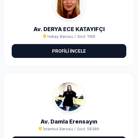
Av. DERYA ECE KATAYIFÇI
Hatay Barosu / Sicil: 1199
PROFİLİ İNCELE
Av. Damla Erensayın
İstanbul Barosu / Sicil: 58389