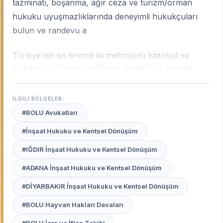
tazminatı, boşanma, ağır ceza ve turizm/orman
hukuku uyuşmazlıklarında deneyimli hukukçuları
bulun ve randevu a
Türkiye’nin en önemli iki metropolü İstanbul ve
Ankara’yı birbirine bağlayan stratejik bir kavşak
noktası olan Bolu; turizm potansiyeli, gelişmiş gıda
sanayisi ve geniş orman varlığıyla dinamik bir hukuki
İLGİLİ BÖLGELER:
yapıya sahiptir. Bolu’nun bu yapısı; trafik kazası
#BOLU Avukatları
tazminatlarından orman hukuku uyuşmazlıklarına,
turizm işletme davalarından aile hukukuna kadar
#İnşaat Hukuku ve Kentsel Dönüşüm
geniş bir sahada yerel tecrübe gerektirir.
Bolu
#IĞDIR İnşaat Hukuku ve Kentsel Dönüşüm
uzman avukatları
, şehrin bu karakteristik yapısını,
yerel adli pratikleri ve Bolu Adliyesi’nin işleyişini en
#ADANA İnşaat Hukuku ve Kentsel Dönüşüm
iyi bilen profesyonellerdir.
#DİYARBAKIR İnşaat Hukuku ve Kentsel Dönüşüm
Avukat Burada
platformu, Bolu merkez ve
#BOLU Hayvan Hakları Davaları
ilçelerinde (Gerede, Mudurnu, Mengen vb.)
haklarınızı en etkili şekilde savunacak, deneyimli ve