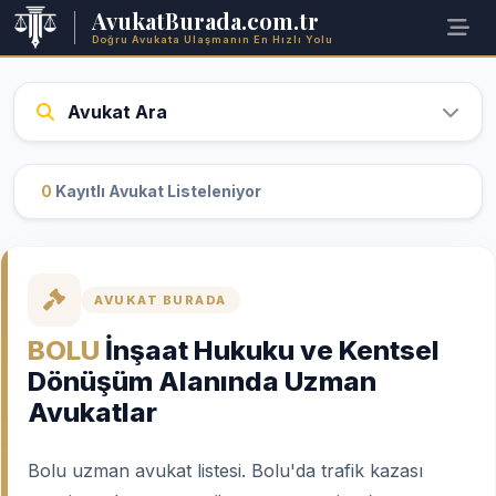
AvukatBurada.com.tr
Doğru Avukata Ulaşmanın En Hızlı Yolu
Avukat Ara
0
Kayıtlı Avukat Listeleniyor
AVUKAT BURADA
BOLU
İnşaat Hukuku ve Kentsel
Dönüşüm Alanında Uzman
Avukatlar
Bolu uzman avukat listesi. Bolu'da trafik kazası