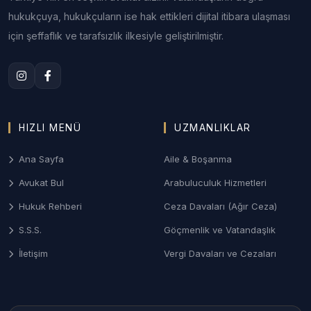
2. Bolu Aile ve Boşanma Hukuku
hukukçuya, hukukçuların ise hak ettikleri dijital itibara ulaşması
Anlaşmalı veya çekişmeli boşanma, velayet
için şeffaflık ve tarafsızlık ilkesiyle geliştirilmiştir.
uyuşmazlıkları, nafaka ve mal paylaşımı davalarında
Bolu Aile Mahkemeleri nezdinde gizlilik odaklı süreç
yönetimi.
3. Bolu Ceza ve Ağır Ceza Savunması
HIZLI MENÜ
UZMANLIKLAR
Ağır Ceza Mahkemelerinde; asayiş olayları, taksirle
yaralama (trafik kazası odaklı) ve ticari suçlarda
Ana Sayfa
Aile & Boşanma
soruşturma aşamasından itibaren etkin savunma
Avukat Bul
Arabuluculuk Hizmetleri
desteği.
Hukuk Rehberi
Ceza Davaları (Ağır Ceza)
4. Orman ve Gayrimenkul Hukuku
S.S.S.
Göçmenlik ve Vatandaşlık
Kadastro tespitine itiraz, orman arazisi
İletişim
Vergi Davaları ve Cezaları
uyuşmazlıkları, tapu iptal-tescil ve miras kalan
taşınmazların paylaşımı davaları.