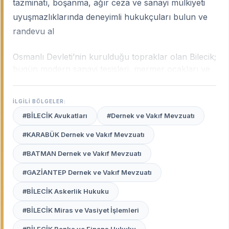
tazminatı, boşanma, ağır ceza ve sanayi mülkiyeti
uyuşmazlıklarında deneyimli hukukçuları bulun ve
randevu al
Osmanlı Devleti’nin kurulduğu topraklar olan Bilecik;
bugün modern sanayi tesisleri, mermer ocakları ve
stratejik ulaşım hatlarıyla Türkiye’nin önemli
ekonomi merkezlerinden biridir. Bilecik’in bu karma
İLGİLİ BÖLGELER:
yapısı; ağır sanayideki iş hukuku uyuşmazlıklarından
#BİLECİK Avukatları
#Dernek ve Vakıf Mevzuatı
maden hukuku davalarına, gayrimenkul
ihtilaflarından aile hukukuna kadar geniş bir
#KARABÜK Dernek ve Vakıf Mevzuatı
uzmanlık yelpazesi gerektirir.
Bilecik uzman
#BATMAN Dernek ve Vakıf Mevzuatı
avukatları
, şehrin bu karakteristik yapısını ve
Bilecik Adliyesi ile mülhakat ilçelerindeki işleyişi en iyi
#GAZİANTEP Dernek ve Vakıf Mevzuatı
bilen profesyonellerdir.
#BİLECİK Askerlik Hukuku
Avukat Burada
platformu, Bilecik merkez ve başta
#BİLECİK Miras ve Vasiyet İşlemleri
Bozüyük olmak üzere tüm ilçelerinde haklarınızı en
etkili şekilde savunacak, deneyimli ve güvenilir