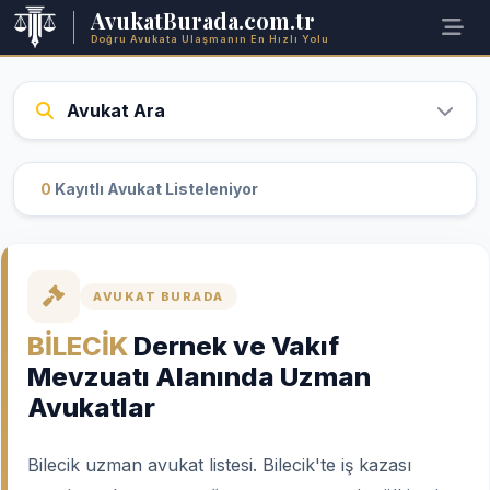
AvukatBurada.com.tr
Doğru Avukata Ulaşmanın En Hızlı Yolu
Avukat Ara
0
Kayıtlı Avukat Listeleniyor
AVUKAT BURADA
BİLECİK
Dernek ve Vakıf
Mevzuatı Alanında Uzman
Avukatlar
Bilecik uzman avukat listesi. Bilecik'te iş kazası