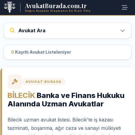
AvukatBurada.com.tr
Doğru Avukata Ulaşmanın En Hızlı Yolu
Avukat Ara
0
Kayıtlı Avukat Listeleniyor
AVUKAT BURADA
BİLECİK
Banka ve Finans Hukuku
Alanında Uzman Avukatlar
Bilecik uzman avukat listesi. Bilecik'te iş kazası
tazminatı, boşanma, ağır ceza ve sanayi mülkiyeti