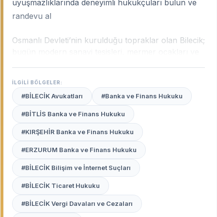
uyuşmazlıklarında deneyimli hukukçuları bulun ve
randevu al
Osmanlı Devleti’nin kurulduğu topraklar olan Bilecik;
bugün modern sanayi tesisleri, mermer ocakları ve
stratejik ulaşım hatlarıyla Türkiye’nin önemli
ekonomi merkezlerinden biridir. Bilecik’in bu karma
İLGİLİ BÖLGELER:
yapısı; ağır sanayideki iş hukuku uyuşmazlıklarından
#BİLECİK Avukatları
#Banka ve Finans Hukuku
maden hukuku davalarına, gayrimenkul
ihtilaflarından aile hukukuna kadar geniş bir
#BİTLİS Banka ve Finans Hukuku
uzmanlık yelpazesi gerektirir.
Bilecik uzman
#KIRŞEHİR Banka ve Finans Hukuku
avukatları
, şehrin bu karakteristik yapısını ve
Bilecik Adliyesi ile mülhakat ilçelerindeki işleyişi en iyi
#ERZURUM Banka ve Finans Hukuku
bilen profesyonellerdir.
#BİLECİK Bilişim ve İnternet Suçları
Avukat Burada
platformu, Bilecik merkez ve başta
#BİLECİK Ticaret Hukuku
Bozüyük olmak üzere tüm ilçelerinde haklarınızı en
etkili şekilde savunacak, deneyimli ve güvenilir
#BİLECİK Vergi Davaları ve Cezaları
avukatları sizin için listeler.