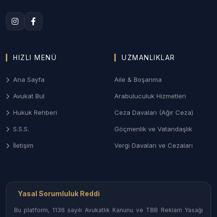
Aile Mahkemeleri nezdinde titiz süreç yönetimi.
3. Bilecik Ceza ve Ağır Ceza Savunması
Ağır Ceza Mahkemelerinde; asayiş olayları, taksirle
HIZLI MENÜ
UZMANLIKLAR
yaralama (iş kazası odaklı) ve ticari suçlarda
soruşturma aşamasından itibaren etkin savunma
Ana Sayfa
Aile & Boşanma
desteği.
Avukat Bul
Arabuluculuk Hizmetleri
4. Gayrimenkul ve İcra-İflas Hukuku
Hukuk Rehberi
Ceza Davaları (Ağır Ceza)
Yeni konut projelerindeki mülkiyet uyuşmazlıkları,
S.S.S.
Göçmenlik ve Vatandaşlık
tapu iptal-tescil davaları ve ticari alacakların tahsili
için yürütülen icra takipleri.
İletişim
Vergi Davaları ve Cezaları
Bilecik İlçelerinde Avukat Erişimi
Bilecik’in her noktasındaki uzman hukukçulara
Yasal Sorumluluk Reddi
ulaşabilirsiniz:
Bu platform, 1136 sayılı Avukatlık Kanunu ve TBB Reklam Yasağı