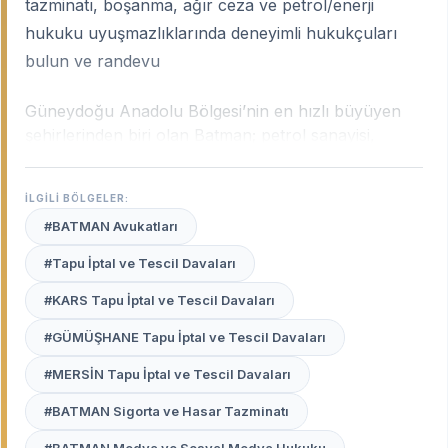
tazminatı, boşanma, ağır ceza ve petrol/enerji
hukuku uyuşmazlıklarında deneyimli hukukçuları
bulun ve randevu
Güneydoğu Anadolu Bölgesi’nin en hızlı büyüyen
şehirlerinden biri olan Batman; petrol sanayisi,
gelişen organize sanayi bölgeleri ve genç nüfusuyla
dinamik bir hukuki yapıya sahiptir. Şehrin bu
İLGİLİ BÖLGELER:
karakteri; iş hukuku uyuşmazlıklarından tazminat
#BATMAN Avukatları
davalarına, mülkiyet ihtilaflarından aile hukukuna
kadar geniş bir sahada yerel tecrübe gerektirir.
#Tapu İptal ve Tescil Davaları
Batman uzman avukatları
, şehrin bu hızlı gelişimini,
#KARS Tapu İptal ve Tescil Davaları
yerel mahkeme pratiklerini ve Batman Adliyesi’nin
işleyişini en iyi bilen profesyonellerdir.
#GÜMÜŞHANE Tapu İptal ve Tescil Davaları
Avukat Burada
platformu, Batman merkez ve
#MERSİN Tapu İptal ve Tescil Davaları
ilçelerinde (Hasankeyf, Kozluk, Beşiri vb.)
#BATMAN Sigorta ve Hasar Tazminatı
haklarınızı en etkili şekilde savunacak, deneyimli ve
güvenilir avukatları sizin için listeler.