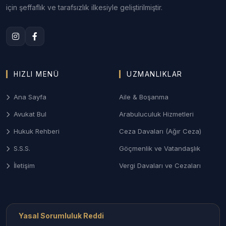
uyuşmazlıkları ve ziynet eşyası taleplerinde Batman
için şeffaflık ve tarafsızlık ilkesiyle geliştirilmiştir.
Aile Mahkemeleri nezdinde sonuç odaklı savunma.
3. Batman Ceza ve Ağır Ceza Savunması
Ağır Ceza Mahkemelerinde; asayiş olayları,
kaçakçılık dosyaları ve ticari suçlarda soruşturma
HIZLI MENÜ
UZMANLIKLAR
aşamasından itibaren haklarınızı koruyan etkin
savunma desteği.
Ana Sayfa
Aile & Boşanma
4. Gayrimenkul ve Tarım Hukuku
Avukat Bul
Arabuluculuk Hizmetleri
Hasankeyf gibi tarihi dönüşüm alanlarındaki
Hukuk Rehberi
Ceza Davaları (Ağır Ceza)
mülkiyet hakları, tarım arazilerinin miras yoluyla
S.S.S.
Göçmenlik ve Vatandaşlık
paylaşımı ve kadastro uyuşmazlıklarının çözümü.
İletişim
Vergi Davaları ve Cezaları
Batman İlçelerinde Avukat Erişimi
Batman’ın her noktasındaki uzman hukukçulara
ulaşabilirsiniz:
Yasal Sorumluluk Reddi