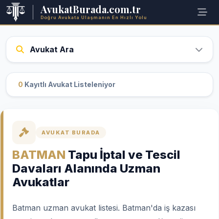
AvukatBurada.com.tr
Doğru Avukata Ulaşmanın En Hızlı Yolu
Avukat Ara
0
Kayıtlı Avukat Listeleniyor
AVUKAT BURADA
BATMAN
Tapu İptal ve Tescil
Davaları Alanında Uzman
Avukatlar
Batman uzman avukat listesi. Batman'da iş kazası