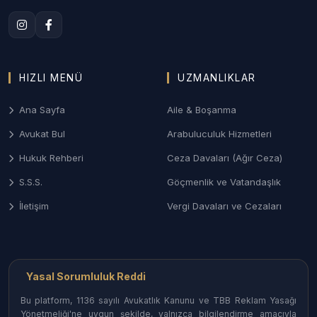
uyuşmazlıkları ve ziynet eşyası taleplerinde Batman
Aile Mahkemeleri nezdinde sonuç odaklı savunma.
3. Batman Ceza ve Ağır Ceza Savunması
Ağır Ceza Mahkemelerinde; asayiş olayları,
HIZLI MENÜ
UZMANLIKLAR
kaçakçılık dosyaları ve ticari suçlarda soruşturma
aşamasından itibaren haklarınızı koruyan etkin
Ana Sayfa
Aile & Boşanma
savunma desteği.
Avukat Bul
Arabuluculuk Hizmetleri
4. Gayrimenkul ve Tarım Hukuku
Hukuk Rehberi
Ceza Davaları (Ağır Ceza)
Hasankeyf gibi tarihi dönüşüm alanlarındaki
S.S.S.
Göçmenlik ve Vatandaşlık
mülkiyet hakları, tarım arazilerinin miras yoluyla
İletişim
Vergi Davaları ve Cezaları
paylaşımı ve kadastro uyuşmazlıklarının çözümü.
Batman İlçelerinde Avukat Erişimi
Yasal Sorumluluk Reddi
Batman’ın her noktasındaki uzman hukukçulara
ulaşabilirsiniz:
Bu platform, 1136 sayılı Avukatlık Kanunu ve TBB Reklam Yasağı
Yönetmeliği'ne uygun şekilde, yalnızca bilgilendirme amacıyla