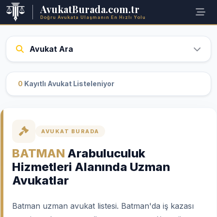
AvukatBurada.com.tr
Doğru Avukata Ulaşmanın En Hızlı Yolu
Avukat Ara
0
Kayıtlı Avukat Listeleniyor
AVUKAT BURADA
BATMAN
Arabuluculuk
Hizmetleri Alanında Uzman
Avukatlar
Batman uzman avukat listesi. Batman'da iş kazası