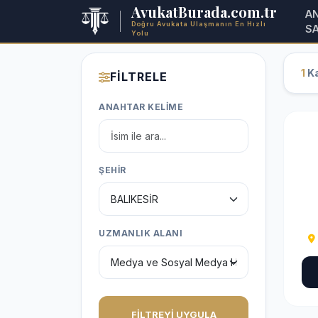
AvukatBurada.com.tr
A
Doğru Avukata Ulaşmanın En Hızlı
S
Yolu
1
Ka
FİLTRELE
ANAHTAR KELİME
ŞEHİR
UZMANLIK ALANI
FİLTREYİ UYGULA