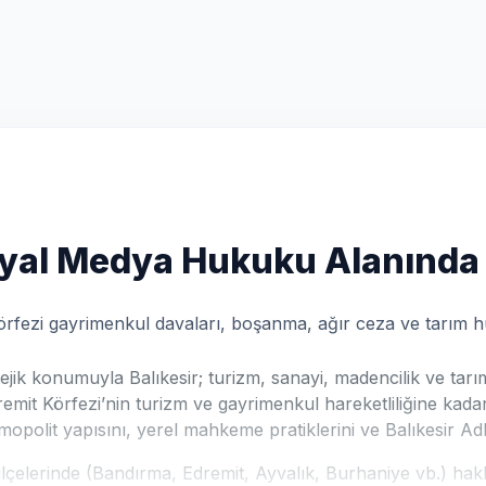
yal Medya Hukuku Alanında
t Körfezi gayrimenkul davaları, boşanma, ağır ceza ve tarım
ik konumuyla Balıkesir; turizm, sanayi, madencilik ve tarım
emit Körfezi’nin turizm ve gayrimenkul hareketliliğine kadar
opolit yapısını, yerel mahkeme pratiklerini ve Balıkesir Adliye
çelerinde (Bandırma, Edremit, Ayvalık, Burhaniye vb.) hakla