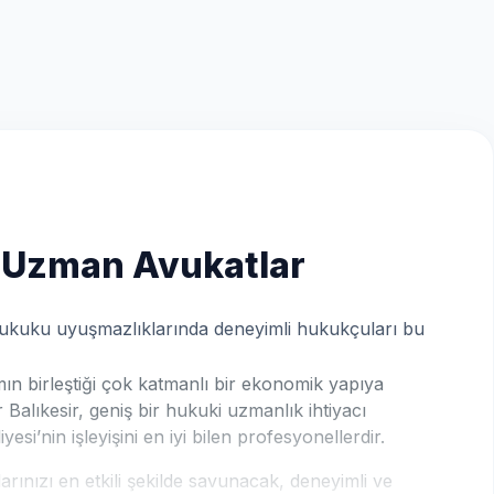
 Uzman Avukatlar
 hukuku uyuşmazlıklarında deneyimli hukukçuları bu
ın birleştiği çok katmanlı bir ekonomik yapıya
 Balıkesir, geniş bir hukuki uzmanlık ihtiyacı
si’nin işleyişini en iyi bilen profesyonellerdir.
rınızı en etkili şekilde savunacak, deneyimli ve