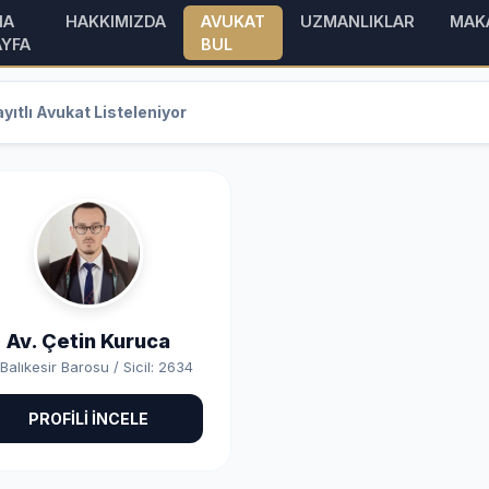
NA
HAKKIMIZDA
AVUKAT
UZMANLIKLAR
MAK
AYFA
BUL
yıtlı Avukat Listeleniyor
Av. Çetin Kuruca
Balıkesir Barosu / Sicil: 2634
PROFİLİ İNCELE