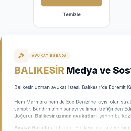
Temizle
AVUKAT BURADA
BALIKESİR
Medya ve Sos
Balıkesir uzman avukat listesi. Balıkesir'de Edremi
Hem Marmara hem de Ege Denizi’ne kıyısı olan stratej
sahiptir. Bandırma’nın sanayi ve liman trafiğinden Edr
doğurur.
Balıkesir uzman avukatları
, şehrin bu kozm
Avukat Burada
platformu, Balıkesir merkez ve tüm il