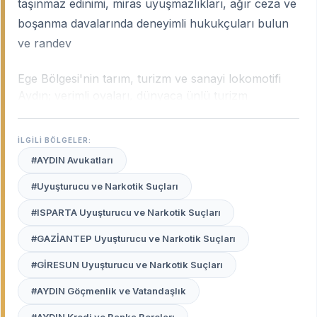
taşınmaz edinimi, miras uyuşmazlıkları, ağır ceza ve
boşanma davalarında deneyimli hukukçuları bulun
ve randev
Ege Bölgesi'nin tarım, turizm ve sanayi lokomotifi
Aydın; verimli ovaları, dünyaca ünlü turizm
merkezleri ve stratejik enerji yatırımlarıyla çok
katmanlı bir hukuki yapıya sahiptir. Şehrin dokusu;
İLGİLİ BÖLGELER:
tarımsal mülkiyet uyuşmazlıklarından Kuşadası ve
#AYDIN Avukatları
Didim’deki uluslararası hukuk trafiğine, jeotermal
enerji kamulaştırmalarından aile hukukuna kadar
#Uyuşturucu ve Narkotik Suçları
geniş bir sahada yerel tecrübe gerektirir.
Aydın
#ISPARTA Uyuşturucu ve Narkotik Suçları
uzman avukatları
, şehrin bu dinamik yapısını, yerel
adli pratikleri ve Ege’nin kendine has mülkiyet
#GAZİANTEP Uyuşturucu ve Narkotik Suçları
kültürünü en iyi bilen profesyonellerdir.
#GİRESUN Uyuşturucu ve Narkotik Suçları
Avukat Burada
platformu, Aydın Adliyesi ve tüm
#AYDIN Göçmenlik ve Vatandaşlık
ilçelerindeki (Nazilli, Kuşadası, Didim, Söke vb.)
davalarınızda haklarınızı en etkili şekilde savunacak,