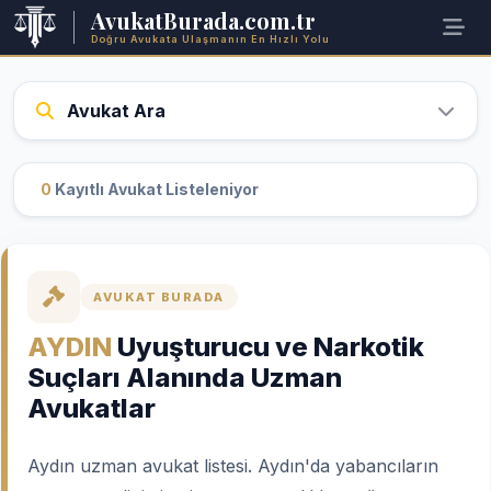
AvukatBurada.com.tr
Doğru Avukata Ulaşmanın En Hızlı Yolu
Avukat Ara
0
Kayıtlı Avukat Listeleniyor
AVUKAT BURADA
AYDIN
Uyuşturucu ve Narkotik
Suçları Alanında Uzman
Avukatlar
Aydın uzman avukat listesi. Aydın'da yabancıların