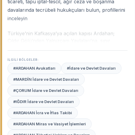
ticareti, tapu iptal-tescil, ağır ceza ve boşanma
davalarında tecrübeli hukukçuları bulun, profillerini
inceleyin
Türkiye’nin Kafkasya’ya açılan kapısı Ardahan;
Çıldır Gölü’nden Yalnızçam Yaylaları’na, sınır
ticaretinden hayvancılığa kadar kendine has bir
sosyo-ekonomik yapıya sahiptir. Şehrin bu dokusu;
İLGİLİ BÖLGELER:
mülkiyet uyuşmazlıklarından miras davalarına, sınır
#ARDAHAN Avukatları
#İdare ve Devlet Davaları
kapıları bağlantılı ticari ihtilaflardan aile hukukuna
kadar geniş bir sahada yerel tecrübe gerektirir.
#MARDİN İdare ve Devlet Davaları
Ardahan uzman avukatları
, bölgenin coğrafi
#ÇORUM İdare ve Devlet Davaları
zorluklarını, yerel yönetim pratiklerini ve Ardahan
Adliyesi'nin işleyişini en iyi bilen profesyonellerdir.
#IĞDIR İdare ve Devlet Davaları
Avukat Burada
platformu, Ardahan merkez ve
#ARDAHAN İcra ve İflas Takibi
ilçelerinde (Göle, Çıldır, Hanak vb.) haklarınızı
#ARDAHAN Miras ve Vasiyet İşlemleri
sarsılmaz bir kararlılıkla savunacak, güvenilir
avukatları sizin için listeler.