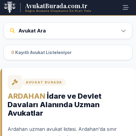
AvukatBurada.com.tr
Doğru Avukata Ulaşmanın En Hızlı Yolu
Avukat Ara
0
Kayıtlı Avukat Listeleniyor
AVUKAT BURADA
ARDAHAN
İdare ve Devlet
Davaları Alanında Uzman
Avukatlar
Ardahan uzman avukat listesi. Ardahan'da sınır