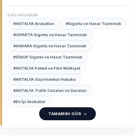
gayrimenkul projeleriyle Türkiye’nin en hareketli
hukuki arenalarından biridir. Şehrin bu yapısı;
İLGİLİ BÖLGELER:
sadece yerel kanunları değil, aynı zamanda
#ANTALYA Avukatları
#Sigorta ve Hasar Tazminatı
uluslararası hukuk normlarını ve yabancı dil
yetkinliğini de gerektiren bir uzmanlık ihtiyacı
#ISPARTA Sigorta ve Hasar Tazminatı
doğurur.
Antalya uzman avukatları
, otel işletme
#ANKARA Sigorta ve Hasar Tazminatı
uyuşmazlıklarından yabancıların mülkiyet haklarına,
örtü altı tarım (seracılık) ihtilaflarından aile
#SİNOP Sigorta ve Hasar Tazminatı
hukukuna kadar geniş bir sahada profesyonel
hizmet sunmaktadır.
#ANTALYA Patent ve Fikri Mülkiyet
#ANTALYA Gayrimenkul Hukuku
Avukat Burada
platformu, Antalya Adliyesi’nde ve
ilçelerinde (Alanya, Manavgat, Kemer vb.)
#ANTALYA Trafik Cezaları ve Davaları
haklarınızı en iyi şekilde temsil edecek, güvenilir ve
vizyoner avukatları sizin için listeler.
#En İyi Avukatlar
TAMAMINI GÖR
Antalya’da Neden Uzman Bir
Avukatla Çalışmalısınız?