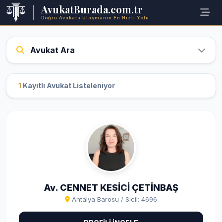
AvukatBurada.com.tr
Doğru Avukata Ulaşmanın En Hızlı Yolu
Avukat Ara
1
Kayıtlı Avukat Listeleniyor
Av. CENNET KESİCİ ÇETİNBAŞ
Antalya Barosu / Sicil: 4696