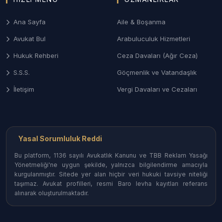
Ağır ceza mahkemelerinde; turizm bölgelerindeki
suçlar, narkotik dosyaları ve ticari nitelikli ceza
Ana Sayfa
Aile & Boşanma
davalarında etkili savunma stratejileri.
Avukat Bul
Arabuluculuk Hizmetleri
4. Tarım ve İhracat Hukuku
Hukuk Rehberi
Ceza Davaları (Ağır Ceza)
Antalya’nın güçlü sera tarımı ve ihracat yapısından
S.S.S.
Göçmenlik ve Vatandaşlık
doğan ticari alacaklar, ürün hasarı tazminatları ve
tedarik sözleşmeleri ihtilafları.
İletişim
Vergi Davaları ve Cezaları
Antalya’nın Her Noktasında
Avukat Erişimi
Yasal Sorumluluk Reddi
Antalya merkez ve turistik ilçelerindeki uzmanlara
Bu platform, 1136 sayılı Avukatlık Kanunu ve TBB Reklam Yasağı
kolayca ulaşın:
Yönetmeliği'ne uygun şekilde, yalnızca bilgilendirme amacıyla
kurgulanmıştır. Sitede yer alan hiçbir veri hukuki tavsiye niteliği
Muratpaşa ve Konyaaltı Avukatları:
Adliye
taşımaz. Avukat profilleri, resmi Baro levha kayıtları referans
çevresinde kümelenmiş, yabancılar hukuku ve
alınarak oluşturulmaktadır.
kurumsal danışmanlıkta uzman bürolar.