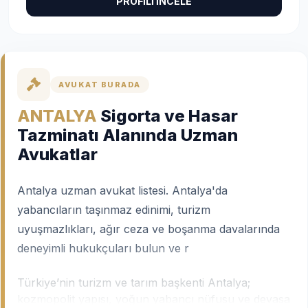
PROFİLİ İNCELE
AVUKAT BURADA
ANTALYA
Sigorta ve Hasar
Tazminatı Alanında Uzman
Avukatlar
Antalya uzman avukat listesi. Antalya'da
yabancıların taşınmaz edinimi, turizm
uyuşmazlıkları, ağır ceza ve boşanma davalarında
deneyimli hukukçuları bulun ve r
Türkiye’nin turizm ve tarım başkenti Antalya;
kozmopolit yapısı, yoğun yabancı nüfusu ve devasa