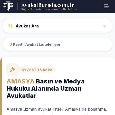
AvukatBurada.com.tr
Doğru Avukata Ulaşmanın En Hızlı Yolu
Avukat Ara
0
Kayıtlı Avukat Listeleniyor
AVUKAT BURADA
AMASYA
Basın ve Medya
Hukuku Alanında Uzman
Avukatlar
Amasya uzman avukat listesi. Amasya'da boşanma,