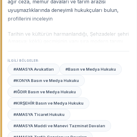
ağır ceza, memur davaları ve tarım arazisi
uyuşmazlıklarında deneyimli hukukçuları bulun,
profillerini inceleyin
Tarihin ve kültürün harmanlandığı, Şehzadeler şehri
Amasya; köklü geçmişinin yanı sıra modern tarımı
ve gelişen sanayisiyle Karadeniz Bölgesi'nin önemli
hukuk merkezlerinden biridir. Şehrin dokusu; idari
İLGİLİ BÖLGELER:
davalardan miras uyuşmazlıklarına, ticari
#AMASYA Avukatları
#Basın ve Medya Hukuku
alacaklardan aile hukuku süreçlerine kadar geniş bir
yelpazede hukuki destek ihtiyacı doğurur.
Amasya
#KONYA Basın ve Medya Hukuku
uzman avukatları
, Yeşilırmak’ın iki yanına yayılan
#IĞDIR Basın ve Medya Hukuku
bu şehrin yerel adli pratiklerini, bürokratik yapısını
ve insan profilini en iyi tanıyan profesyonellerdir.
#KIRŞEHİR Basın ve Medya Hukuku
Avukat Burada
platformu, Amasya Adliyesi ve
#AMASYA Ticaret Hukuku
mülhakat adliyelerinde haklarınızı titizlikle
#AMASYA Maddi ve Manevi Tazminat Davaları
savunacak, güvenilir ve deneyimli avukatları sizin
için bir araya getiriyor.