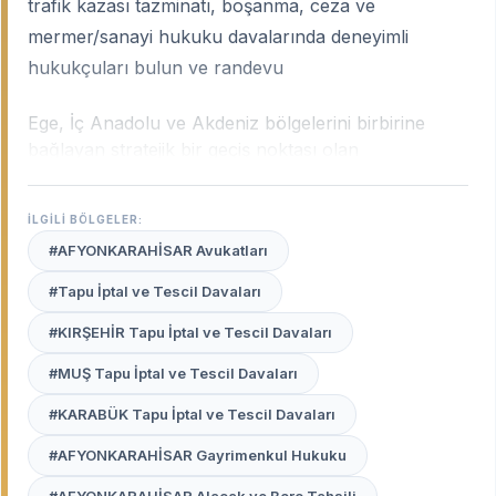
trafik kazası tazminatı, boşanma, ceza ve
mermer/sanayi hukuku davalarında deneyimli
hukukçuları bulun ve randevu
Ege, İç Anadolu ve Akdeniz bölgelerini birbirine
bağlayan stratejik bir geçiş noktası olan
Afyonkarahisar; mermer sanayisi, termal turizmi ve
gelişmiş gıda sektörüyle Türkiye ekonomisinin
İLGİLİ BÖLGELER:
önemli yapı taşlarından biridir. Şehrin bu çok yönlü
#AFYONKARAHİSAR Avukatları
yapısı; ticari alacaklardan trafik kazası
tazminatlarına, mülkiyet uyuşmazlıklarından idari
#Tapu İptal ve Tescil Davaları
davalara kadar geniş bir hukuki yelpazeyi
#KIRŞEHİR Tapu İptal ve Tescil Davaları
beraberinde getirir.
Afyonkarahisar uzman
avukatları
, şehrin yerel ticari dinamiklerini ve adli
#MUŞ Tapu İptal ve Tescil Davaları
işleyişini en iyi analiz eden profesyonellerdir.
#KARABÜK Tapu İptal ve Tescil Davaları
Avukat Burada
platformu, Afyonkarahisar
#AFYONKARAHİSAR Gayrimenkul Hukuku
Adliyesi'nde davanızı titizlikle takip edecek, yerel
bilirkişi pratiklerine ve mahkeme içtihatlarına hakim