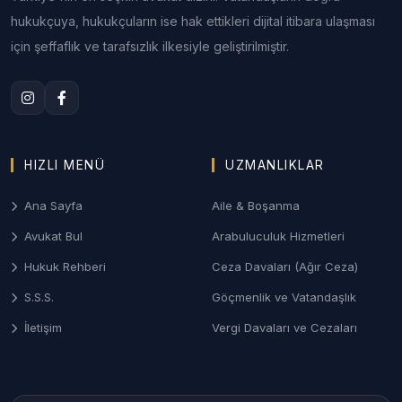
2. Afyon Aile ve Boşanma Hukuku
hukukçuya, hukukçuların ise hak ettikleri dijital itibara ulaşması
Afyonkarahisar Aile Mahkemeleri nezdinde;
için şeffaflık ve tarafsızlık ilkesiyle geliştirilmiştir.
anlaşmalı veya çekişmeli boşanma, velayet
uyuşmazlıkları, nafaka ve ziynet eşyası alacağı
davalarının gizlilik prensibiyle yürütülmesi.
3. Afyon Ceza ve Ağır Ceza Davaları
HIZLI MENÜ
UZMANLIKLAR
Karakol ifadesinden ağır ceza mahkemesi
savunmasına kadar; suçlamalara karşı profesyonel
Ana Sayfa
Aile & Boşanma
bir savunma hattı kurarak adil yargılanma hakkının
Avukat Bul
Arabuluculuk Hizmetleri
korunması.
Hukuk Rehberi
Ceza Davaları (Ağır Ceza)
4. Gayrimenkul ve İmar Hukuku
S.S.S.
Göçmenlik ve Vatandaşlık
Termal bölgelerdeki arsa uyuşmazlıkları, tarım
İletişim
Vergi Davaları ve Cezaları
arazilerinin miras yoluyla paylaşımı ve tapu iptal-
tescil davalarında uzman hukuki destek.