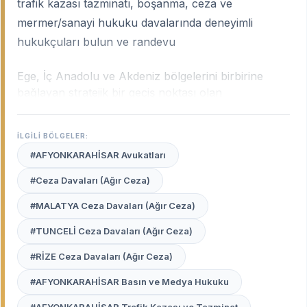
trafik kazası tazminatı, boşanma, ceza ve
mermer/sanayi hukuku davalarında deneyimli
hukukçuları bulun ve randevu
Ege, İç Anadolu ve Akdeniz bölgelerini birbirine
bağlayan stratejik bir geçiş noktası olan
Afyonkarahisar; mermer sanayisi, termal turizmi ve
gelişmiş gıda sektörüyle Türkiye ekonomisinin
İLGİLİ BÖLGELER:
önemli yapı taşlarından biridir. Şehrin bu çok yönlü
#AFYONKARAHİSAR Avukatları
yapısı; ticari alacaklardan trafik kazası
tazminatlarına, mülkiyet uyuşmazlıklarından idari
#Ceza Davaları (Ağır Ceza)
davalara kadar geniş bir hukuki yelpazeyi
#MALATYA Ceza Davaları (Ağır Ceza)
beraberinde getirir.
Afyonkarahisar uzman
avukatları
, şehrin yerel ticari dinamiklerini ve adli
#TUNCELİ Ceza Davaları (Ağır Ceza)
işleyişini en iyi analiz eden profesyonellerdir.
#RİZE Ceza Davaları (Ağır Ceza)
Avukat Burada
platformu, Afyonkarahisar
#AFYONKARAHİSAR Basın ve Medya Hukuku
Adliyesi'nde davanızı titizlikle takip edecek, yerel
bilirkişi pratiklerine ve mahkeme içtihatlarına hakim