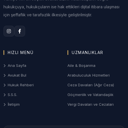
2. Afyon Aile ve Boşanma Hukuku
hukukçuya, hukukçuların ise hak ettikleri dijital itibara ulaşması
Afyonkarahisar Aile Mahkemeleri nezdinde;
için şeffaflık ve tarafsızlık ilkesiyle geliştirilmiştir.
anlaşmalı veya çekişmeli boşanma, velayet
uyuşmazlıkları, nafaka ve ziynet eşyası alacağı
davalarının gizlilik prensibiyle yürütülmesi.
3. Afyon Ceza ve Ağır Ceza Davaları
HIZLI MENÜ
UZMANLIKLAR
Karakol ifadesinden ağır ceza mahkemesi
savunmasına kadar; suçlamalara karşı profesyonel
Ana Sayfa
Aile & Boşanma
bir savunma hattı kurarak adil yargılanma hakkının
Avukat Bul
Arabuluculuk Hizmetleri
korunması.
Hukuk Rehberi
Ceza Davaları (Ağır Ceza)
4. Gayrimenkul ve İmar Hukuku
S.S.S.
Göçmenlik ve Vatandaşlık
Termal bölgelerdeki arsa uyuşmazlıkları, tarım
İletişim
Vergi Davaları ve Cezaları
arazilerinin miras yoluyla paylaşımı ve tapu iptal-
tescil davalarında uzman hukuki destek.