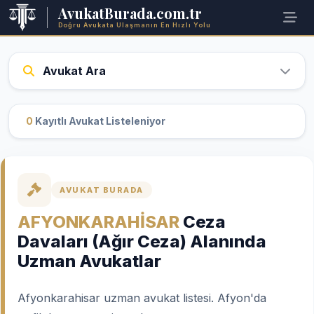
AvukatBurada.com.tr
Doğru Avukata Ulaşmanın En Hızlı Yolu
Avukat Ara
0
Kayıtlı Avukat Listeleniyor
AVUKAT BURADA
AFYONKARAHİSAR
Ceza
Davaları (Ağır Ceza) Alanında
Uzman Avukatlar
Afyonkarahisar uzman avukat listesi. Afyon'da