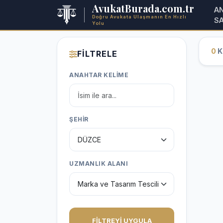
AvukatBurada.com.tr
A
Doğru Avukata Ulaşmanın En Hızlı
S
Yolu
0
Ka
FİLTRELE
ANAHTAR KELİME
ŞEHİR
UZMANLIK ALANI
FİLTREYİ UYGULA