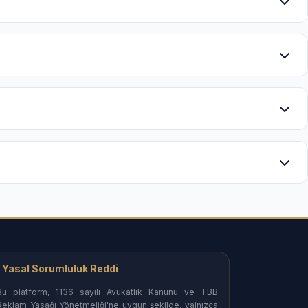
nevi tazminat taleplerinin yönetimi.
meleri nezdinde gizlilik odaklı süreç yönetimi.
şabilirsiniz.
edinebilirsiniz.
urma aşamasından itibaren etkin savunma desteği.
-tescil davaları.
Yasal Sorumluluk Reddi
Bu platform, 1136 sayılı Avukatlık Kanunu ve TBB
olar.
Reklam Yasağı Yönetmeliği'ne uygun şekilde, yalnızca