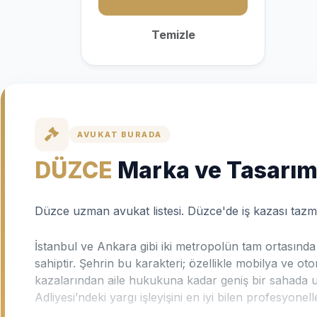
Temizle
AVUKAT BURADA
DÜZCE
Marka ve Tasarım 
Düzce uzman avukat listesi. Düzce'de iş kazası tazmin
İstanbul ve Ankara gibi iki metropolün tam ortasında 
sahiptir. Şehrin bu karakteri; özellikle mobilya ve oto
kazalarından aile hukukuna kadar geniş bir sahada u
Adliyesi’ndeki yargı işleyişini en iyi bilen profesyonelle