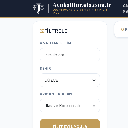
AvukatBurada.com.tr
A
Doğru Avukata Ulaşmanın En Hızlı
S
Yolu
0
Ka
FİLTRELE
ANAHTAR KELİME
ŞEHİR
UZMANLIK ALANI
FİLTREYİ UYGULA