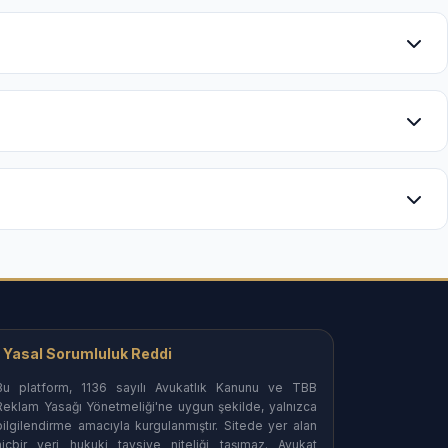
nevi tazminat taleplerinin yönetimi.
şabilirsiniz.
meleri nezdinde gizlilik odaklı süreç yönetimi.
edinebilirsiniz.
urma aşamasından itibaren etkin savunma desteği.
-tescil davaları.
Yasal Sorumluluk Reddi
Bu platform, 1136 sayılı Avukatlık Kanunu ve TBB
Reklam Yasağı Yönetmeliği'ne uygun şekilde, yalnızca
bilgilendirme amacıyla kurgulanmıştır. Sitede yer alan
olar.
hiçbir veri hukuki tavsiye niteliği taşımaz. Avukat