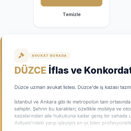
Temizle
AVUKAT BURADA
DÜZCE
İflas ve Konkorda
Düzce uzman avukat listesi. Düzce'de iş kazası tazmin
İstanbul ve Ankara gibi iki metropolün tam ortasında 
sahiptir. Şehrin bu karakteri; özellikle mobilya ve oto
kazalarından aile hukukuna kadar geniş bir sahada u
Adliyesi’ndeki yargı işleyişini en iyi bilen profesyonelle