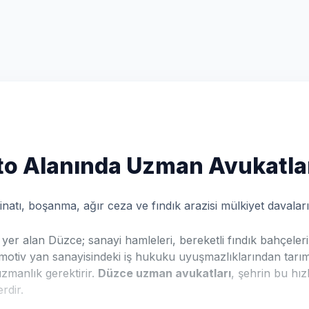
to Alanında Uzman Avukatla
atı, boşanma, ağır ceza ve fındık arazisi mülkiyet davaların
yer alan Düzce; sanayi hamleleri, bereketli fındık bahçeleri
motiv yan sanayisindeki iş hukuku uyuşmazlıklarından tarımsal 
zmanlık gerektirir.
Düzce uzman avukatları
, şehrin bu hız
rdir.