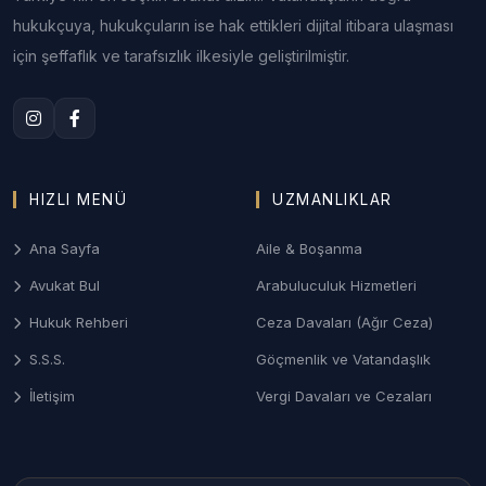
Aile hukuku alanında; anlaşmalı veya çekişmeli
hukukçuya, hukukçuların ise hak ettikleri dijital itibara ulaşması
boşanma, nafaka, velayet ve takı (ziynet) alacağı
davalarında bölgenin sosyal dokusunu gözeterek
için şeffaflık ve tarafsızlık ilkesiyle geliştirilmiştir.
haklarınızı koruyan yaklaşım.
3. Gayrimenkul ve Tapu Tescil Davaları
Diyarbakır genelindeki taşınmazların mülkiyet
uyuşmazlıkları, tapu iptal-tescil süreçleri ve
HIZLI MENÜ
UZMANLIKLAR
kamulaştırma bedel tespit davaları.
Ana Sayfa
Aile & Boşanma
4. Ticari Alacak Tahsili ve İcra Hukuku
Avukat Bul
Arabuluculuk Hizmetleri
Şirketler ve şahıslar arası ticari uyuşmazlıklar, çek-
Hukuk Rehberi
Ceza Davaları (Ağır Ceza)
senet takibi ve alacakların hızlı tahsili için yürütülen
icra işlemleri.
S.S.S.
Göçmenlik ve Vatandaşlık
İletişim
Vergi Davaları ve Cezaları
Diyarbakır’ın Hukuk Merkezlerinde
Avukat Erişimi