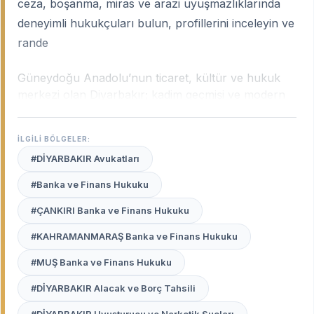
ceza, boşanma, miras ve arazi uyuşmazlıklarında
deneyimli hukukçuları bulun, profillerini inceleyin ve
rande
Güneydoğu Anadolu’nun ticaret, kültür ve hukuk
merkezi olan Diyarbakır; kadim geçmişi ve modern
şehir yapısıyla kendine has bir hukuki ekosisteme
sahiptir. Şehrin Bölge Adliye Mahkemesi (İstinaf)
İLGİLİ BÖLGELER:
merkezi olması, Diyarbakır'ı bölgedeki hukuki
#DİYARBAKIR Avukatları
süreçlerin nihai karar noktalarından biri haline
getirmiştir.
Diyarbakır uzman avukatları
, hem yerel
#Banka ve Finans Hukuku
sosyal dinamikleri bilen hem de teknik hukuk
#ÇANKIRI Banka ve Finans Hukuku
metinlerini mahkeme salonlarında başarıyla savunan
profesyonellerdir.
#KAHRAMANMARAŞ Banka ve Finans Hukuku
Avukat Burada
platformu, Kayapınar’dan Sur’a,
#MUŞ Banka ve Finans Hukuku
Bağlar’dan Yenişehir’e kadar Diyarbakır’ın her
#DİYARBAKIR Alacak ve Borç Tahsili
noktasındaki seçkin avukatları sizin için listeler.