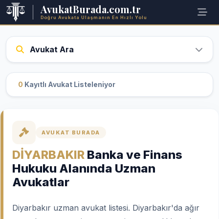
AvukatBurada.com.tr
Doğru Avukata Ulaşmanın En Hızlı Yolu
Avukat Ara
0
Kayıtlı Avukat Listeleniyor
AVUKAT BURADA
DİYARBAKIR
Banka ve Finans
Hukuku Alanında Uzman
Avukatlar
Diyarbakır uzman avukat listesi. Diyarbakır'da ağır