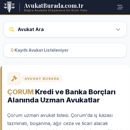
AvukatBurada.com.tr
Doğru Avukata Ulaşmanın En Hızlı Yolu
Avukat Ara
0
Kayıtlı Avukat Listeleniyor
AVUKAT BURADA
ÇORUM
Kredi ve Banka Borçları
Alanında Uzman Avukatlar
Çorum uzman avukat listesi. Çorum'da iş kazası
tazminatı, boşanma, ağır ceza ve ticari alacak