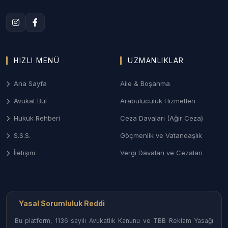
ve ziynet eşyası alacakları davalarında Çorum Aile
Mahkemeleri nezdinde titiz ve sonuç odaklı süreç
yönetimi.
3. Çorum Ceza ve Ağır Ceza Savunması
HIZLI MENÜ
UZMANLIKLAR
Ağır Ceza Mahkemelerinde; asayiş olayları, ticari
Ana Sayfa
Aile & Boşanma
dolandırıcılık suçları ve taksirle yaralama
dosyalarında soruşturma aşamasından itibaren etkin
Avukat Bul
Arabuluculuk Hizmetleri
savunma desteği.
Hukuk Rehberi
Ceza Davaları (Ağır Ceza)
4. Gayrimenkul ve Tarım Hukuku
S.S.S.
Göçmenlik ve Vatandaşlık
Miras kalan arazilerin paylaşımı (izale-i şuyu), tapu
İletişim
Vergi Davaları ve Cezaları
iptal-tescil davaları ve kadastro uyuşmazlıklarında
Çorum’un mülkiyet yapısına uygun çözümler.
Yasal Sorumluluk Reddi
Çorum İlçelerinde Avukat Erişimi
Bu platform, 1136 sayılı Avukatlık Kanunu ve TBB Reklam Yasağı
Çorum’un her noktasındaki uzman hukukçulara