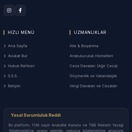
Anlaşmalı veya çekişmeli boşanma, nafaka, velayet
ve ziynet eşyası alacakları davalarında Çorum Aile
Mahkemeleri nezdinde titiz ve sonuç odaklı süreç
yönetimi.
HIZLI MENÜ
UZMANLIKLAR
3. Çorum Ceza ve Ağır Ceza Savunması
Ana Sayfa
Aile & Boşanma
Ağır Ceza Mahkemelerinde; asayiş olayları, ticari
Avukat Bul
Arabuluculuk Hizmetleri
dolandırıcılık suçları ve taksirle yaralama
dosyalarında soruşturma aşamasından itibaren etkin
Hukuk Rehberi
Ceza Davaları (Ağır Ceza)
savunma desteği.
S.S.S.
Göçmenlik ve Vatandaşlık
4. Gayrimenkul ve Tarım Hukuku
İletişim
Vergi Davaları ve Cezaları
Miras kalan arazilerin paylaşımı (izale-i şuyu), tapu
iptal-tescil davaları ve kadastro uyuşmazlıklarında
Çorum’un mülkiyet yapısına uygun çözümler.
Yasal Sorumluluk Reddi
Bu platform, 1136 sayılı Avukatlık Kanunu ve TBB Reklam Yasağı
Çorum İlçelerinde Avukat Erişimi
Yönetmeliği'ne uygun şekilde, yalnızca bilgilendirme amacıyla