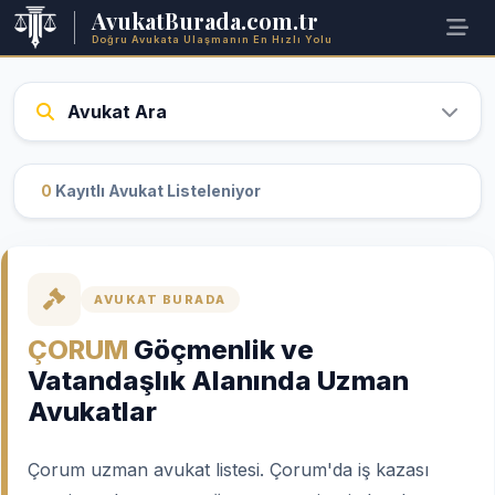
AvukatBurada.com.tr
Doğru Avukata Ulaşmanın En Hızlı Yolu
Avukat Ara
0
Kayıtlı Avukat Listeleniyor
AVUKAT BURADA
ÇORUM
Göçmenlik ve
Vatandaşlık Alanında Uzman
Avukatlar
Çorum uzman avukat listesi. Çorum'da iş kazası