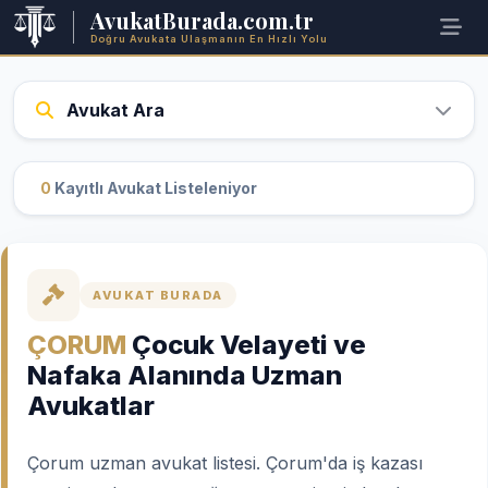
AvukatBurada.com.tr
Doğru Avukata Ulaşmanın En Hızlı Yolu
Avukat Ara
0
Kayıtlı Avukat Listeleniyor
AVUKAT BURADA
ÇORUM
Çocuk Velayeti ve
Nafaka Alanında Uzman
Avukatlar
Çorum uzman avukat listesi. Çorum'da iş kazası