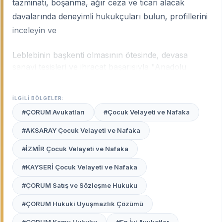
tazminatı, boşanma, ağır ceza ve ticari alacak
davalarında deneyimli hukukçuları bulun, profillerini
inceleyin ve
Leblebinin başkenti olmasının ötesinde, devasa
sanayi tesisleri ve ihracat başarısıyla "Anadolu
Kaplanı" unvanını taşıyan Çorum; Karadeniz’i İç
Anadolu’ya bağlayan kritik bir ticaret kavşağıdır.
İLGİLİ BÖLGELER:
Şehrin bu güçlü ekonomik yapısı; sanayi tipi iş
#ÇORUM Avukatları
#Çocuk Velayeti ve Nafaka
hukuku uyuşmazlıklarından ticari alacak davalarına,
geniş tarım arazilerinin mülkiyet ihtilaflarından aile
#AKSARAY Çocuk Velayeti ve Nafaka
hukukuna kadar derinlemesine uzmanlık gerektirir.
#İZMİR Çocuk Velayeti ve Nafaka
Çorum uzman avukatları
, şehrin bu dinamik ticari
yapısını ve Çorum Adliyesi’ndeki yerel yargı
#KAYSERİ Çocuk Velayeti ve Nafaka
pratiklerini en iyi bilen profesyonellerdir.
#ÇORUM Satış ve Sözleşme Hukuku
Avukat Burada
platformu, Çorum merkez ve
#ÇORUM Hukuki Uyuşmazlık Çözümü
ilçelerinde (Sungurlu, Osmancık, İskilip vb.)
haklarınızı en iyi şekilde temsil edecek, güvenilir ve