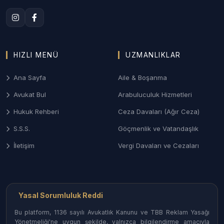
Anlaşmalı veya çekişmeli boşanma, nafaka, velayet
ve ziynet eşyası alacakları davalarında Çorum Aile
Mahkemeleri nezdinde titiz ve sonuç odaklı süreç
yönetimi.
HIZLI MENÜ
UZMANLIKLAR
3. Çorum Ceza ve Ağır Ceza Savunması
Ana Sayfa
Aile & Boşanma
Ağır Ceza Mahkemelerinde; asayiş olayları, ticari
Avukat Bul
Arabuluculuk Hizmetleri
dolandırıcılık suçları ve taksirle yaralama
dosyalarında soruşturma aşamasından itibaren etkin
Hukuk Rehberi
Ceza Davaları (Ağır Ceza)
savunma desteği.
S.S.S.
Göçmenlik ve Vatandaşlık
4. Gayrimenkul ve Tarım Hukuku
İletişim
Vergi Davaları ve Cezaları
Miras kalan arazilerin paylaşımı (izale-i şuyu), tapu
iptal-tescil davaları ve kadastro uyuşmazlıklarında
Çorum’un mülkiyet yapısına uygun çözümler.
Yasal Sorumluluk Reddi
Bu platform, 1136 sayılı Avukatlık Kanunu ve TBB Reklam Yasağı
Çorum İlçelerinde Avukat Erişimi
Yönetmeliği'ne uygun şekilde, yalnızca bilgilendirme amacıyla