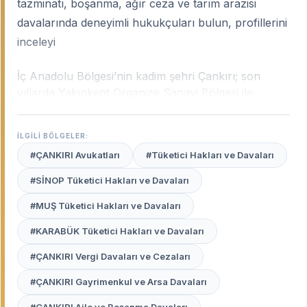
tazminatı, boşanma, ağır ceza ve tarım arazisi
davalarında deneyimli hukukçuları bulun, profillerini
inceleyi
İç Anadolu Bölgesi’nin kadim şehri Çankırı; son
yıllarda Yakınkent Organize Sanayi Bölgesi ile
kazandığı sanayi ivmesi, binlerce yıllık tuz madenleri
ve geniş tarım arazileriyle dinamik bir hukuki yapıya
İLGİLİ BÖLGELER:
kavuşmuştur. Şehrin bu değişen çehresi; sanayi
#ÇANKIRI Avukatları
#Tüketici Hakları ve Davaları
tesislerindeki iş hukuku uyuşmazlıklarından tarımsal
mülkiyet davalarına, aile hukukundan icra
#SİNOP Tüketici Hakları ve Davaları
süreçlerine kadar geniş bir yelpazede yerel tecrübe
#MUŞ Tüketici Hakları ve Davaları
gerektirir.
Çankırı uzman avukatları
, şehrin bu
karakteristik yapısını, yerel yönetim pratiklerini ve
#KARABÜK Tüketici Hakları ve Davaları
Çankırı Adliyesi’nin işleyişini en iyi bilen
profesyonellerdir.
#ÇANKIRI Vergi Davaları ve Cezaları
#ÇANKIRI Gayrimenkul ve Arsa Davaları
Avukat Burada
platformu, Çankırı merkez ve
ilçelerinde (Çerkeş, Ilgaz, Orta vb.) haklarınızı