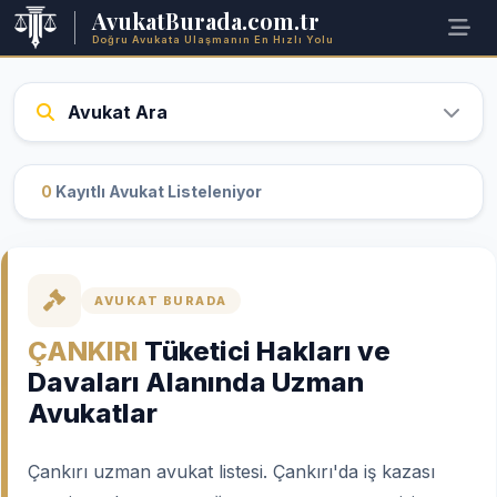
AvukatBurada.com.tr
Doğru Avukata Ulaşmanın En Hızlı Yolu
Avukat Ara
0
Kayıtlı Avukat Listeleniyor
AVUKAT BURADA
ÇANKIRI
Tüketici Hakları ve
Davaları Alanında Uzman
Avukatlar
Çankırı uzman avukat listesi. Çankırı'da iş kazası