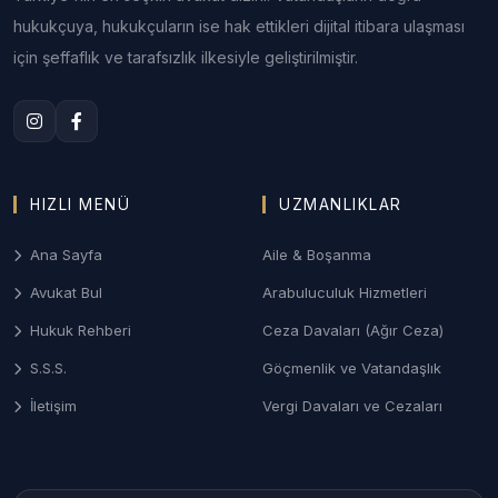
hukukçuya, hukukçuların ise hak ettikleri dijital itibara ulaşması
Anlaşmalı veya çekişmeli boşanma, nafaka, velayet
için şeffaflık ve tarafsızlık ilkesiyle geliştirilmiştir.
ve mal paylaşımı davalarında Çanakkale Aile
Mahkemeleri nezdinde sonuç odaklı ve gizlilik
prensibine dayalı yönetim.
3. Çanakkale Ceza ve Ağır Ceza Savunması
Ağır Ceza Mahkemelerinde; asayiş olayları,
HIZLI MENÜ
UZMANLIKLAR
kaçakçılık dosyaları ve taksirle yaralama suçlarında
soruşturma aşamasından itibaren etkin savunma
Ana Sayfa
Aile & Boşanma
desteği.
Avukat Bul
Arabuluculuk Hizmetleri
4. Biga ve Çan Sanayi/İş Hukuku
Hukuk Rehberi
Ceza Davaları (Ağır Ceza)
Ağır sanayi tesislerinin bulunduğu ilçelerde işçi
S.S.S.
Göçmenlik ve Vatandaşlık
haklarının savunulması, iş kazası tazminatları ve
İletişim
Vergi Davaları ve Cezaları
sendikal uyuşmazlıkların takibi.
Çanakkale İlçelerinde Avukat