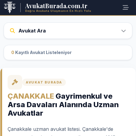
AvukatBurada.com.tr
Doğru Avukata Ulaşmanın En Hızlı Yolu
Avukat Ara
0
Kayıtlı Avukat Listeleniyor
AVUKAT BURADA
ÇANAKKALE
Gayrimenkul ve
Arsa Davaları Alanında Uzman
Avukatlar
Çanakkale uzman avukat listesi. Çanakkale'de