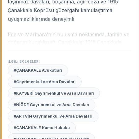
taşınmaz davaları, boşanma, ağır ceza ve 1915
Çanakkale Köprüsü güzergahı kamulaştırma
uyuşmazlıklarında deneyimli
Ege ve Marmara’nın buluşma noktasında, tarihin ve
doğanın kucaklaştığı Çanakkale; 1915 Çanakkale
Köprüsü’nün tamamlanmasıyla birlikte lojistik ve
sanayi açısından büyük bir ivme kazanmıştır. Şehrin
İLGİLİ BÖLGELER:
bu hızlı gelişimi; gayrimenkul değerlemelerinden
#ÇANAKKALE Avukatları
kamulaştırma davalarına, tarımsal arazi
uyuşmazlıklarından ticaret hukukuna kadar pek çok
#Gayrimenkul ve Arsa Davaları
alanda uzmanlık gerektirir.
Çanakkale uzman
#KAYSERİ Gayrimenkul ve Arsa Davaları
avukatları
, şehrin bu karakteristik değişimini, yerel
mahkeme pratiklerini ve Çanakkale Adliyesi ile
#NİĞDE Gayrimenkul ve Arsa Davaları
mülhakat ilçelerindeki (Biga, Gelibolu, Çan vb.)
işleyişi en iyi bilen profesyonellerdir.
#ARTVİN Gayrimenkul ve Arsa Davaları
#ÇANAKKALE Kamu Hukuku
Avukat Burada
platformu, Çanakkale merkezden
Biga’ya, Ayvacık’tan Çan’a kadar şehrin her