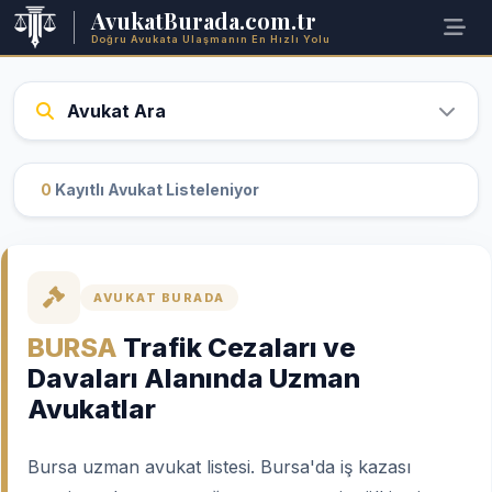
AvukatBurada.com.tr
Doğru Avukata Ulaşmanın En Hızlı Yolu
Avukat Ara
0
Kayıtlı Avukat Listeleniyor
AVUKAT BURADA
BURSA
Trafik Cezaları ve
Davaları Alanında Uzman
Avukatlar
Bursa uzman avukat listesi. Bursa'da iş kazası