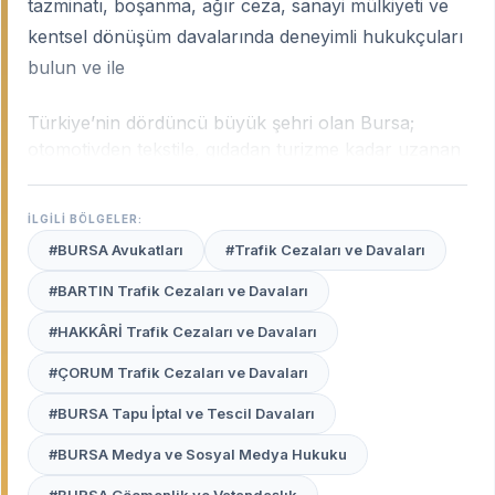
tazminatı, boşanma, ağır ceza, sanayi mülkiyeti ve
kentsel dönüşüm davalarında deneyimli hukukçuları
bulun ve ile
Türkiye’nin dördüncü büyük şehri olan Bursa;
otomotivden tekstile, gıdadan turizme kadar uzanan
devasa sanayi hacmiyle ülkenin ekonomik
motorlarından biridir. Bursa’nın bu çok yönlü yapısı;
İLGİLİ BÖLGELER:
karmaşık iş hukuku uyuşmazlıklarından fikri
#BURSA Avukatları
#Trafik Cezaları ve Davaları
mülkiyet davalarına, kentsel dönüşüm
uyuşmazlıklarından aile hukukuna kadar geniş bir
#BARTIN Trafik Cezaları ve Davaları
sahada yüksek uzmanlık gerektirir.
Bursa uzman
#HAKKÂRİ Trafik Cezaları ve Davaları
avukatları
, sanayi bölgelerinin (OSB) dinamiklerini,
yerel ticaret teamüllerini ve Bursa Adliyesi ile
#ÇORUM Trafik Cezaları ve Davaları
mülhakat ilçelerindeki (İnegöl, Gemlik vb.) işleyişi en
iyi bilen profesyonellerdir.
#BURSA Tapu İptal ve Tescil Davaları
#BURSA Medya ve Sosyal Medya Hukuku
Avukat Burada
platformu, Nilüfer’den İnegöl’e,
Osmangazi’den Yıldırım’a kadar Bursa’nın her