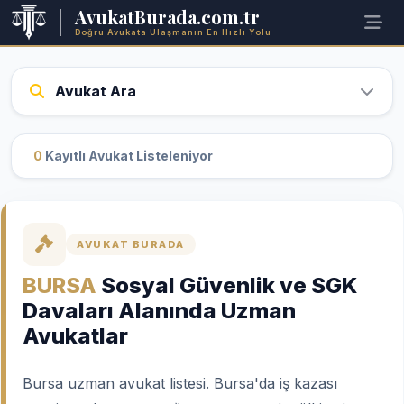
AvukatBurada.com.tr
Doğru Avukata Ulaşmanın En Hızlı Yolu
Avukat Ara
0
Kayıtlı Avukat Listeleniyor
AVUKAT BURADA
BURSA
Sosyal Güvenlik ve SGK
Davaları Alanında Uzman
Avukatlar
Bursa uzman avukat listesi. Bursa'da iş kazası