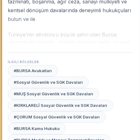
tazminatı, boşanma, ağır ceza, sanayi mülkiyeti ve
kentsel dönüşüm davalarında deneyimli hukukçuları
bulun ve ile
Türkiye’nin dördüncü büyük şehri olan Bursa;
otomotivden tekstile, gıdadan turizme kadar uzanan
devasa sanayi hacmiyle ülkenin ekonomik
motorlarından biridir. Bursa’nın bu çok yönlü yapısı;
İLGİLİ BÖLGELER:
karmaşık iş hukuku uyuşmazlıklarından fikri
#BURSA Avukatları
mülkiyet davalarına, kentsel dönüşüm
uyuşmazlıklarından aile hukukuna kadar geniş bir
#Sosyal Güvenlik ve SGK Davaları
sahada yüksek uzmanlık gerektirir.
Bursa uzman
#MUŞ Sosyal Güvenlik ve SGK Davaları
avukatları
, sanayi bölgelerinin (OSB) dinamiklerini,
yerel ticaret teamüllerini ve Bursa Adliyesi ile
#KIRKLARELİ Sosyal Güvenlik ve SGK Davaları
mülhakat ilçelerindeki (İnegöl, Gemlik vb.) işleyişi en
iyi bilen profesyonellerdir.
#ÇORUM Sosyal Güvenlik ve SGK Davaları
#BURSA Kamu Hukuku
Avukat Burada
platformu, Nilüfer’den İnegöl’e,
Osmangazi’den Yıldırım’a kadar Bursa’nın her