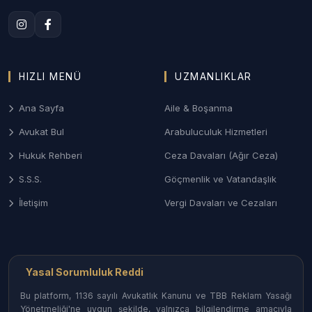
Burdur Aile Mahkemeleri nezdinde; anlaşmalı veya
çekişmeli boşanma, nafaka, velayet ve takı alacağı
davalarında gizlilik odaklı profesyonel yönetim.
HIZLI MENÜ
UZMANLIKLAR
3. Burdur Ceza ve Ağır Ceza Savunması
Ağır Ceza Mahkemelerinde; asayiş olayları, taksirle
Ana Sayfa
Aile & Boşanma
yaralama (maden/iş kazası odaklı) ve ticari suçlarda
Avukat Bul
Arabuluculuk Hizmetleri
soruşturma aşamasından itibaren etkin savunma
desteği.
Hukuk Rehberi
Ceza Davaları (Ağır Ceza)
S.S.S.
Göçmenlik ve Vatandaşlık
4. Gayrimenkul ve Tarım Hukuku
İletişim
Vergi Davaları ve Cezaları
Tarım arazilerinin miras yoluyla paylaşımı, ortaklığın
giderilmesi (izale-i şuyu), tapu iptal-tescil ve mera
uyuşmazlıkları.
Yasal Sorumluluk Reddi
Burdur İlçelerinde Avukat Erişimi
Bu platform, 1136 sayılı Avukatlık Kanunu ve TBB Reklam Yasağı
Burdur’un her noktasındaki uzman hukukçulara
Yönetmeliği'ne uygun şekilde, yalnızca bilgilendirme amacıyla