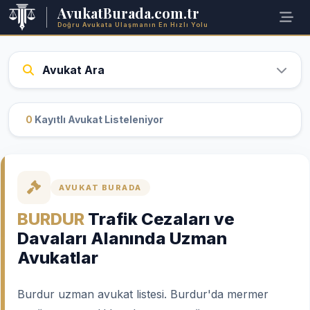
AvukatBurada.com.tr
Doğru Avukata Ulaşmanın En Hızlı Yolu
Avukat Ara
0
Kayıtlı Avukat Listeleniyor
AVUKAT BURADA
BURDUR
Trafik Cezaları ve
Davaları Alanında Uzman
Avukatlar
Burdur uzman avukat listesi. Burdur'da mermer