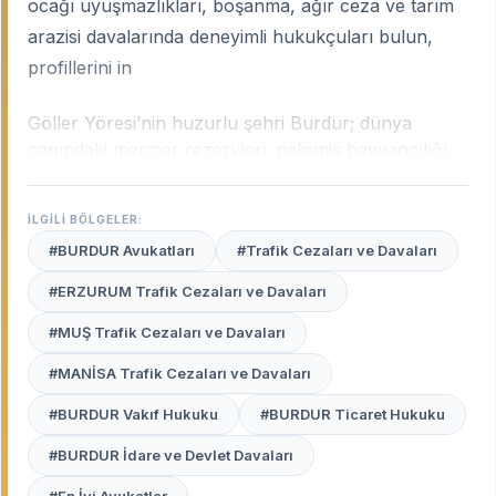
ocağı uyuşmazlıkları, boşanma, ağır ceza ve tarım
arazisi davalarında deneyimli hukukçuları bulun,
profillerini in
Göller Yöresi’nin huzurlu şehri Burdur; dünya
çapındaki mermer rezervleri, gelişmiş hayvancılığı
ve hızla büyüyen sanayisiyle Batı Akdeniz'in önemli
hukuk merkezlerinden biridir. Burdur’un bu
İLGİLİ BÖLGELER:
ekonomik yapısı; maden hukuku
#BURDUR Avukatları
#Trafik Cezaları ve Davaları
uyuşmazlıklarından iş kazası tazminatlarına,
tarımsal arazi ihtilaflarından aile hukukuna kadar
#ERZURUM Trafik Cezaları ve Davaları
geniş bir sahada yerel tecrübe gerektirir.
Burdur
#MUŞ Trafik Cezaları ve Davaları
uzman avukatları
, şehrin bu karakteristik yapısını,
yerel yönetim pratiklerini ve Burdur ile Bucak
#MANİSA Trafik Cezaları ve Davaları
Adliyeleri’ndeki işleyişi en iyi bilen profesyonellerdir.
#BURDUR Vakıf Hukuku
#BURDUR Ticaret Hukuku
Avukat Burada
platformu, Burdur merkez ve
#BURDUR İdare ve Devlet Davaları
özellikle ticari hacmi yüksek olan Bucak ilçesi başta
olmak üzere tüm bölgelerde haklarınızı en iyi şekilde