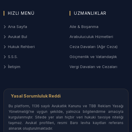
Anlaşmalı veya çekişmeli boşanma, velayet
uyuşmazlıkları, nafaka ve mal paylaşımı davalarında
HIZLI MENÜ
UZMANLIKLAR
Bolu Aile Mahkemeleri nezdinde gizlilik odaklı süreç
Ana Sayfa
Aile & Boşanma
yönetimi.
Avukat Bul
Arabuluculuk Hizmetleri
3. Bolu Ceza ve Ağır Ceza Savunması
Hukuk Rehberi
Ceza Davaları (Ağır Ceza)
Ağır Ceza Mahkemelerinde; asayiş olayları, taksirle
S.S.S.
Göçmenlik ve Vatandaşlık
yaralama (trafik kazası odaklı) ve ticari suçlarda
soruşturma aşamasından itibaren etkin savunma
İletişim
Vergi Davaları ve Cezaları
desteği.
4. Orman ve Gayrimenkul Hukuku
Kadastro tespitine itiraz, orman arazisi
Yasal Sorumluluk Reddi
uyuşmazlıkları, tapu iptal-tescil ve miras kalan
Bu platform, 1136 sayılı Avukatlık Kanunu ve TBB Reklam Yasağı
taşınmazların paylaşımı davaları.
Yönetmeliği'ne uygun şekilde, yalnızca bilgilendirme amacıyla
kurgulanmıştır. Sitede yer alan hiçbir veri hukuki tavsiye niteliği
taşımaz. Avukat profilleri, resmi Baro levha kayıtları referans
Bolu İlçelerinde Avukat Erişimi
alınarak oluşturulmaktadır.