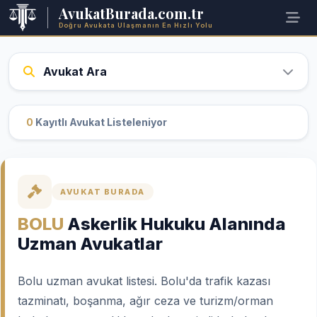
AvukatBurada.com.tr
Doğru Avukata Ulaşmanın En Hızlı Yolu
Avukat Ara
0
Kayıtlı Avukat Listeleniyor
AVUKAT BURADA
BOLU
Askerlik Hukuku Alanında
Uzman Avukatlar
Bolu uzman avukat listesi. Bolu'da trafik kazası
tazminatı, boşanma, ağır ceza ve turizm/orman