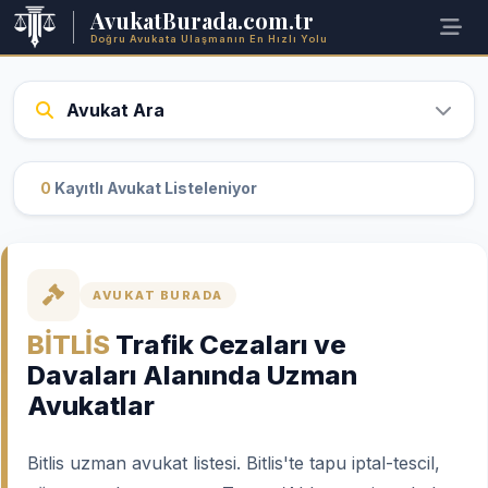
AvukatBurada.com.tr
Doğru Avukata Ulaşmanın En Hızlı Yolu
Avukat Ara
0
Kayıtlı Avukat Listeleniyor
AVUKAT BURADA
BİTLİS
Trafik Cezaları ve
Davaları Alanında Uzman
Avukatlar
Bitlis uzman avukat listesi. Bitlis'te tapu iptal-tescil,