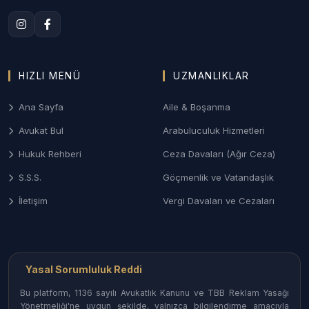
Bitlis Aile Mahkemeleri nezdinde; anlaşmalı veya
çekişmeli boşanma, nafaka, velayet ve ziynet eşyası
taleplerinde sonuç odaklı ve gizlilik prensibine dayalı
yönetim.
HIZLI MENÜ
UZMANLIKLAR
3. Bitlis Gayrimenkul ve Tapu Davaları
Ana Sayfa
Aile & Boşanma
Tarım arazilerinin mülkiyet sınırlarının tespiti, tapu
Avukat Bul
Arabuluculuk Hizmetleri
iptal ve tescil davaları, elatmanın önlenmesi ve
ecrimisil (haksız işgal tazminatı) talepleri.
Hukuk Rehberi
Ceza Davaları (Ağır Ceza)
S.S.S.
Göçmenlik ve Vatandaşlık
4. İş Hukuku ve Alacak Tahsili
İletişim
Vergi Davaları ve Cezaları
Bitlis’teki işletmelerde veya kamu projelerinde
yaşanan iş uyuşmazlıkları, tazminat alacakları ve
ticari borçların hızlı tahsili için yürütülen süreçler.
Yasal Sorumluluk Reddi
Bitlis İlçelerinde Avukat Erişimi
Bu platform, 1136 sayılı Avukatlık Kanunu ve TBB Reklam Yasağı
Bitlis’in her noktasındaki uzman hukukçulara
Yönetmeliği'ne uygun şekilde, yalnızca bilgilendirme amacıyla