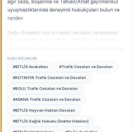
ağır ceza, boşanma ve Tatvan/Ahlat gayrimenkul
uyuşmazlıklarında deneyimli hukukçuları bulun ve
randev
Doğu Anadolu’nun en köklü yerleşim yerlerinden
biri olan Bitlis; tarihi dokusu, Van Gölü kıyısındaki
stratejik ilçeleri ve gelişen tarım-hayvancılık
potansiyeliyle kendine has bir hukuki yapıya sahiptir.
İLGİLİ BÖLGELER:
Bitlis’in dokusu; özellikle miras kalan arazilerin
#BİTLİS Avukatları
#Trafik Cezaları ve Davaları
paylaşımından ceza yargılamalarına, aile
hukukundan ticari alacaklara kadar geniş bir
#KÜTAHYA Trafik Cezaları ve Davaları
yelpazede yerel tecrübe gerektirir.
Bitlis uzman
#BOLU Trafik Cezaları ve Davaları
avukatları
, şehrin bu karakteristik yapısını, yerel
yönetim pratiklerini ve Bitlis ile Tatvan
#ADANA Trafik Cezaları ve Davaları
Adliyeleri’ndeki işleyişi en iyi bilen profesyonellerdir.
#BİTLİS Hayvan Hakları Davaları
Avukat Burada
platformu, Bitlis merkez ve
#BİTLİS Sağlık Hukuku (Doktor Hataları)
ilçelerinde (Tatvan, Ahlat, Güroymak vb.) haklarınızı
sarsılmaz bir kararlılıkla savunacak, güvenilir ve