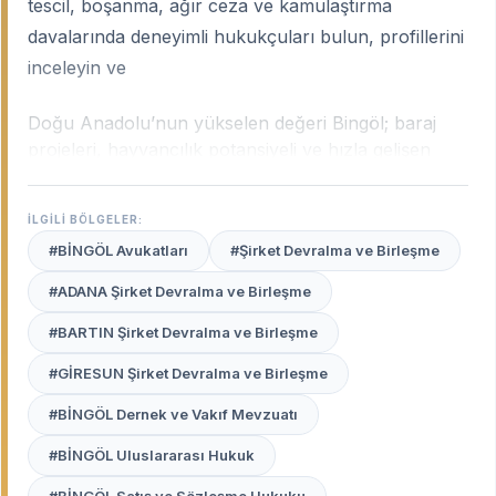
tescil, boşanma, ağır ceza ve kamulaştırma
davalarında deneyimli hukukçuları bulun, profillerini
inceleyin ve
Doğu Anadolu’nun yükselen değeri Bingöl; baraj
projeleri, hayvancılık potansiyeli ve hızla gelişen
şehir yapısıyla kendine has bir hukuki hareketliliğe
sahiptir. Bingöl’ün deprem bölgesi olması nedeniyle
İLGİLİ BÖLGELER:
doğan yapı hukuku uyuşmazlıklarından, enerji
#BİNGÖL Avukatları
#Şirket Devralma ve Birleşme
projeleri kaynaklı kamulaştırma davalarına kadar
pek çok konu uzmanlık gerektirir.
Bingöl uzman
#ADANA Şirket Devralma ve Birleşme
avukatları
, şehrin bu dinamik yapısını, yerel
#BARTIN Şirket Devralma ve Birleşme
yönetim pratiklerini ve Bingöl Adliyesi’nin işleyişini en
iyi bilen, bölge halkının haklarını savunan
#GİRESUN Şirket Devralma ve Birleşme
profesyonellerdir.
#BİNGÖL Dernek ve Vakıf Mevzuatı
Avukat Burada
platformu, Bingöl merkez ve
#BİNGÖL Uluslararası Hukuk
ilçelerinde (Genç, Solhan, Karlıova vb.) haklarınızı
sarsılmaz bir kararlılıkla savunacak, güvenilir ve