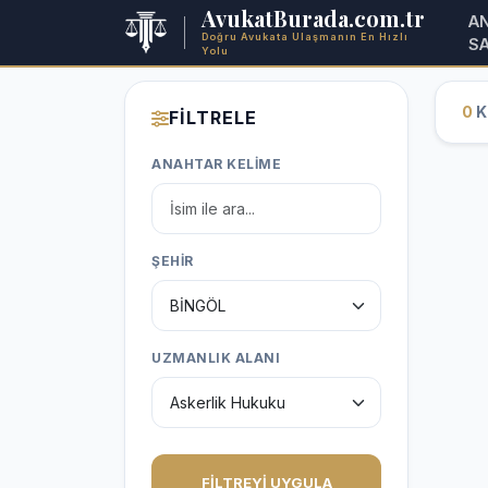
AvukatBurada.com.tr
A
Doğru Avukata Ulaşmanın En Hızlı
S
Yolu
0
Ka
FİLTRELE
ANAHTAR KELİME
ŞEHİR
UZMANLIK ALANI
FİLTREYİ UYGULA