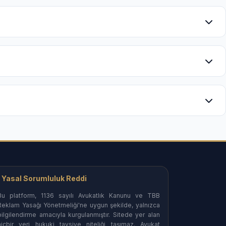
asından itibaren haklarınızı koruyan etkin savunma
şabilirsiniz.
e sonuç odaklı ve gizlilik prensibine dayalı yönetim.
edinebilirsiniz.
epleri ve icra-iflas işlemleri.
in yürütülen süreçler.
Yasal Sorumluluk Reddi
Bu platform, 1136 sayılı Avukatlık Kanunu ve TBB
Reklam Yasağı Yönetmeliği'ne uygun şekilde, yalnızca
bilgilendirme amacıyla kurgulanmıştır. Sitede yer alan
 bürolar.
hiçbir veri hukuki tavsiye niteliği taşımaz. Avukat