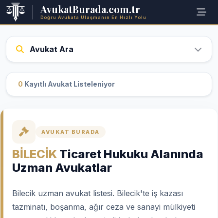
AvukatBurada.com.tr
Doğru Avukata Ulaşmanın En Hızlı Yolu
Avukat Ara
0
Kayıtlı Avukat Listeleniyor
AVUKAT BURADA
BİLECİK
Ticaret Hukuku Alanında
Uzman Avukatlar
Bilecik uzman avukat listesi. Bilecik'te iş kazası
tazminatı, boşanma, ağır ceza ve sanayi mülkiyeti