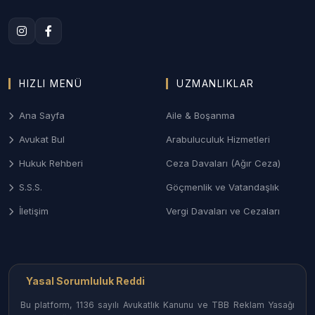
Aile Mahkemeleri nezdinde titiz süreç yönetimi.
3. Bilecik Ceza ve Ağır Ceza Savunması
Ağır Ceza Mahkemelerinde; asayiş olayları, taksirle
HIZLI MENÜ
UZMANLIKLAR
yaralama (iş kazası odaklı) ve ticari suçlarda
soruşturma aşamasından itibaren etkin savunma
Ana Sayfa
Aile & Boşanma
desteği.
Avukat Bul
Arabuluculuk Hizmetleri
4. Gayrimenkul ve İcra-İflas Hukuku
Hukuk Rehberi
Ceza Davaları (Ağır Ceza)
Yeni konut projelerindeki mülkiyet uyuşmazlıkları,
S.S.S.
Göçmenlik ve Vatandaşlık
tapu iptal-tescil davaları ve ticari alacakların tahsili
için yürütülen icra takipleri.
İletişim
Vergi Davaları ve Cezaları
Bilecik İlçelerinde Avukat Erişimi
Bilecik’in her noktasındaki uzman hukukçulara
Yasal Sorumluluk Reddi
ulaşabilirsiniz:
Bu platform, 1136 sayılı Avukatlık Kanunu ve TBB Reklam Yasağı