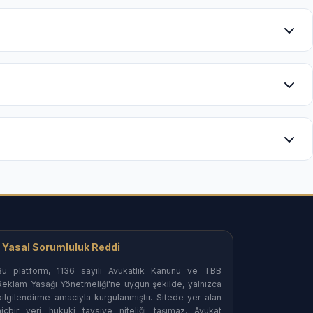
 ve sendikal hakların savunulması.
şabilirsiniz.
kemeleri nezdinde titiz süreç yönetimi.
edinebilirsiniz.
şamasından itibaren etkin savunma desteği.
en icra takipleri.
Yasal Sorumluluk Reddi
Bu platform, 1136 sayılı Avukatlık Kanunu ve TBB
Reklam Yasağı Yönetmeliği'ne uygun şekilde, yalnızca
bilgilendirme amacıyla kurgulanmıştır. Sitede yer alan
aret alanında uzmanlaşmış bürolar.
hiçbir veri hukuki tavsiye niteliği taşımaz. Avukat