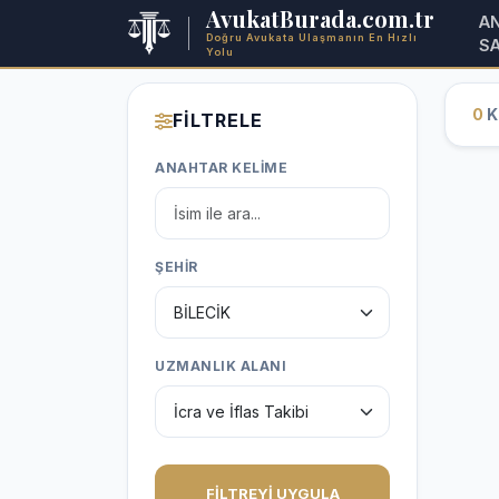
AvukatBurada.com.tr
A
Doğru Avukata Ulaşmanın En Hızlı
S
Yolu
0
Ka
FİLTRELE
ANAHTAR KELİME
ŞEHİR
UZMANLIK ALANI
FİLTREYİ UYGULA