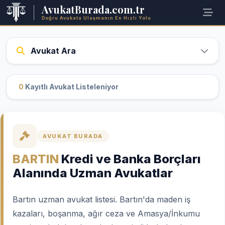
AvukatBurada.com.tr
Doğru Avukata Ulaşmanın En Hızlı Yolu
Avukat Ara
0
Kayıtlı Avukat Listeleniyor
AVUKAT BURADA
BARTIN
Kredi ve Banka Borçları
Alanında Uzman Avukatlar
Bartın uzman avukat listesi. Bartın'da maden iş
kazaları, boşanma, ağır ceza ve Amasya/İnkumu