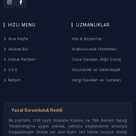
süreç yönetimi.
3. Bartın Ceza ve Ağır Ceza Savunması
HIZLI MENÜ
UZMANLIKLAR
Ağır Ceza Mahkemelerinde; asayiş olayları, taksirle
yaralama (iş/trafik kazası) ve ticari suçlarda
Ana Sayfa
Aile & Boşanma
soruşturma aşamasından itibaren etkin savunma
Avukat Bul
Arabuluculuk Hizmetleri
desteği.
Hukuk Rehberi
Ceza Davaları (Ağır Ceza)
4. Gayrimenkul ve Miras Hukuku
S.S.S.
Göçmenlik ve Vatandaşlık
Bartın’daki orman arazileri uyuşmazlıkları, miras
İletişim
Vergi Davaları ve Cezaları
kalan taşınmazların paylaşımı, ortaklığın giderilmesi
ve tapu iptal-tescil davaları.
Bartın İlçelerinde Avukat Erişimi
Yasal Sorumluluk Reddi
Bartın’ın her noktasındaki uzman hukukçulara
Bu platform, 1136 sayılı Avukatlık Kanunu ve TBB Reklam Yasağı
ulaşabilirsiniz:
Yönetmeliği'ne uygun şekilde, yalnızca bilgilendirme amacıyla
kurgulanmıştır. Sitede yer alan hiçbir veri hukuki tavsiye niteliği