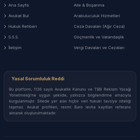
bedel tespiti, tapu iptal-tescil ve komşuluk
Ana Sayfa
Aile & Boşanma
hukukundan doğan uyuşmazlıkların çözümü.
Avukat Bul
Arabuluculuk Hizmetleri
4. İş Hukuku ve Tazminat Alacakları
Hukuk Rehberi
Ceza Davaları (Ağır Ceza)
Sanayi bölgelerinde veya tarım sektöründe yaşanan
S.S.S.
Göçmenlik ve Vatandaşlık
iş kazaları, kıdem ve ihbar tazminatları ile mobbing
davalarında işçi ve işveren haklarının korunması.
İletişim
Vergi Davaları ve Cezaları
Balıkesir İlçelerinde Avukat Erişimi
Balıkesir’in geniş coğrafyasındaki her noktada
Yasal Sorumluluk Reddi
uzman hukukçulara ulaşabilirsiniz:
Bu platform, 1136 sayılı Avukatlık Kanunu ve TBB Reklam Yasağı
Yönetmeliği'ne uygun şekilde, yalnızca bilgilendirme amacıyla
Altıeylül ve Karesi (Merkez) Avukatları:
Adliye
kurgulanmıştır. Sitede yer alan hiçbir veri hukuki tavsiye niteliği
çevresinde kümelenmiş, her branşta hizmet
taşımaz. Avukat profilleri, resmi Baro levha kayıtları referans
veren bürolar.
alınarak oluşturulmaktadır.
Bandırma ve Erdek Avukatları:
Sanayi, ticaret
ve deniz hukuku odaklı tecrübeli isimler.