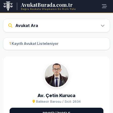
AvukatBurada.com.tr
Doğru Avukata Ulaşmanın En Hızlı Yolu
Avukat Ara
1
Kayıtlı Avukat Listeleniyor
Av. Çetin Kuruca
Balıkesir Barosu / Sicil: 2634