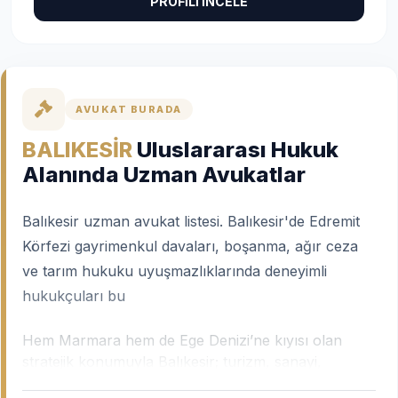
PROFİLİ İNCELE
AVUKAT BURADA
BALIKESİR
Uluslararası Hukuk
Alanında Uzman Avukatlar
Balıkesir uzman avukat listesi. Balıkesir'de Edremit
Körfezi gayrimenkul davaları, boşanma, ağır ceza
ve tarım hukuku uyuşmazlıklarında deneyimli
hukukçuları bu
Hem Marmara hem de Ege Denizi’ne kıyısı olan
stratejik konumuyla Balıkesir; turizm, sanayi,
madencilik ve tarımın birleştiği çok katmanlı bir